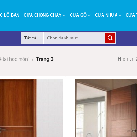
C LỖ BAN
CỬA CHỐNG CHÁY
CỬA GỖ
CỬA NHỰA
CỬA 
Tìm
kiếm:
Hiển thị
 tại hóc môn”
/
Trang 3