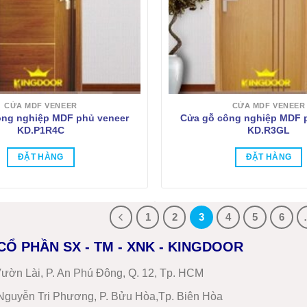
CỬA MDF VENEER
CỬA MDF VENEER
ông nghiệp MDF phủ veneer
Cửa gỗ công nghiệp MDF 
KD.P1R4C
KD.R3GL
ĐẶT HÀNG
ĐẶT HÀNG
1
2
3
4
5
6
CỔ PHẦN SX - TM - XNK - KINGDOOR
ườn Lài, P. An Phú Đông, Q. 12, Tp. HCM
guyễn Tri Phương, P. Bửu Hòa,Tp. Biên Hòa