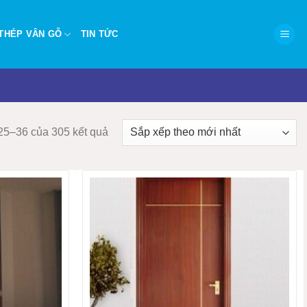
THÉP VÂN GỖ
TIN TỨC
Đã
 25–36 của 305 kết quả
sắp
xếp
theo
mới
nhất