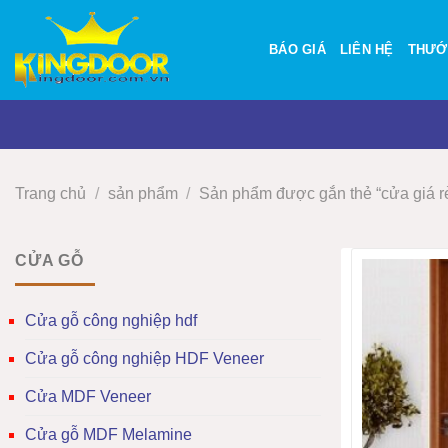
Bỏ
qua
BÁO GIÁ
LIÊN HỆ
THƯỚ
nội
dung
Trang chủ
/
sản phẩm
/
Sản phẩm được gắn thẻ “cửa giá rẻ
CỬA GỖ
Cửa gỗ công nghiệp hdf
Cửa gỗ công nghiệp HDF Veneer
Cửa MDF Veneer
Cửa gỗ MDF Melamine