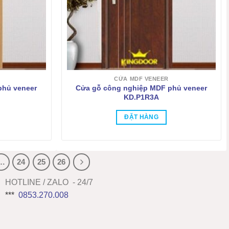
CỬA MDF VENEER
phủ veneer
Cửa gỗ công nghiệp MDF phủ veneer
KD.P1R3A
ĐẶT HÀNG
…
24
25
26
HOTLINE / ZALO - 24/7
***
0853.270.008