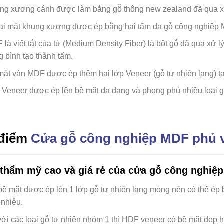
ng xương cánh được làm bằng gỗ thông new zealand đã qua xử
ai mặt khung xương được ép bằng hai tấm da gỗ công nghiệp 
F
là viết tắt của từ (Medium Density Fiber) là bột gỗ đã qua xử 
g bình tạo thành tấm.
ặt ván MDF được ép thêm hai lớp Veneer (gỗ tự nhiên lạng) tạo
 Veneer được ép lên bề mặt đa dạng và phong phú nhiều loại g
điểm
Cửa gỗ công nghiệp MDF phủ 
 thẩm mỹ cao và giá rẻ của cửa gỗ công nghiệ
bề mặt được ép lên 1 lớp gỗ tự nhiên lạng mỏng nên có thể ép b
 nhiêu.
ới các loại gỗ tự nhiên nhóm 1 thì HDF veneer có bề mặt đẹp hơ