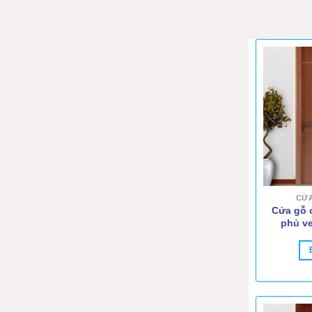
CỬA
Cửa gỗ 
phủ v