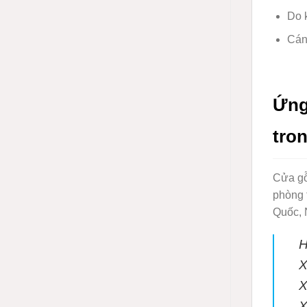
Do 
Cánh
Ứng
tron
Cửa gỗ
phòng 
Quốc,
H
X
X
X