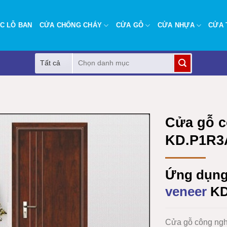
C LỖ BAN
CỬA CHỐNG CHÁY
CỬA GỖ
CỬA NHỰA
CỬA 
Tìm
kiếm:
Cửa gỗ c
KD.P1R3
Ứng dụn
veneer
KD
Cửa gỗ công ng