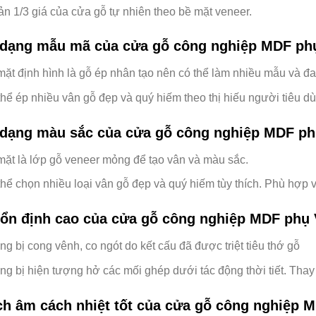
n 1/3 giá của cửa gỗ tự nhiên theo bề mặt veneer.
 dạng mẫu mã của cửa gỗ công nghiệp MDF ph
mặt định hình là gỗ ép nhân tạo nên có thể làm nhiều mẫu và đa
hể ép nhiều vân gỗ đẹp và quý hiếm theo thị hiếu người tiêu dù
 dạng màu sắc của cửa gỗ công nghiệp MDF ph
mặt là lớp gỗ veneer mỏng để tạo vân và màu sắc.
hể chọn nhiều loại vân gỗ đẹp và quý hiếm tùy thích. Phù hợp v
 ổn định cao của cửa gỗ công nghiệp MDF phụ 
g bị cong vênh, co ngót do kết cấu đã được triệt tiêu thớ gỗ
g bị hiện tượng hở các mối ghép dưới tác động thời tiết. Thay
ch âm cách nhiệt tốt của cửa gỗ công nghiệp 