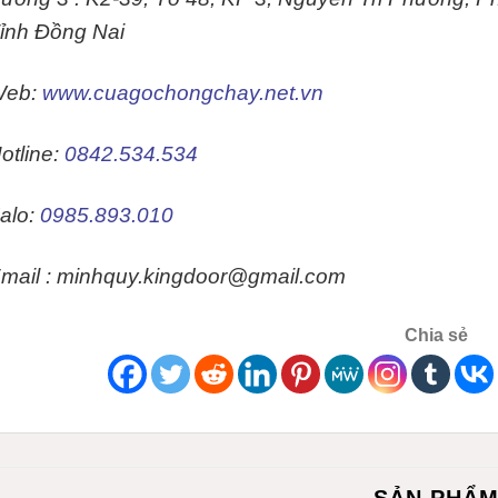
ỉnh Đồng Nai
Web:
www.cuagochongchay.net.vn
otline:
0842.534.534
alo:
0985.893.010
mail : minhquy.kingdoor@gmail.com
Chia sẻ