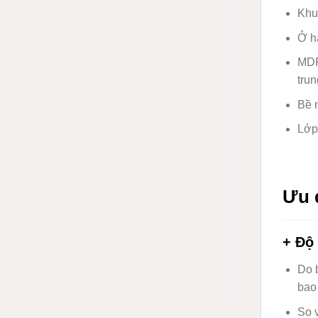
Khu
Ở h
MD
trun
Bề m
Lớp
Ưu 
+ Độ
Do 
bao
So v