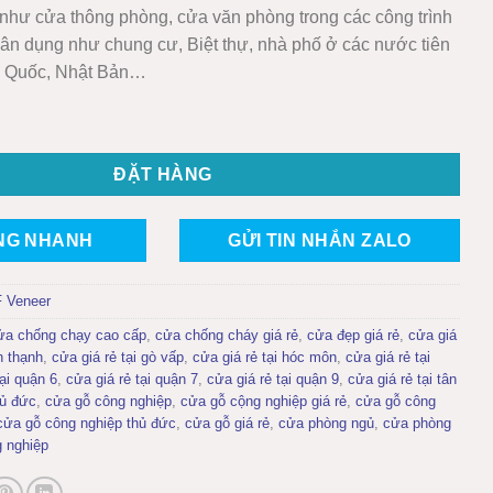
 như cửa thông phòng, cửa văn phòng trong các công trình
ân dụng như chung cư, Biệt thự, nhà phố ở các nước tiên
n Quốc, Nhật Bản…
iệp MDF phủ veneer KD.P1R3A số lượng
ĐẶT HÀNG
NG NHANH
GỬI TIN NHẮN ZALO
 Veneer
ửa chống chạy cao cấp
,
cửa chống cháy giá rẻ
,
cửa đẹp giá rẻ
,
cửa giá
h thạnh
,
cửa giá rẻ tại gò vấp
,
cửa giá rẻ tại hóc môn
,
cửa giá rẻ tại
tại quận 6
,
cửa giá rẻ tại quận 7
,
cửa giá rẻ tại quận 9
,
cửa giá rẻ tại tân
hủ đức
,
cửa gỗ công nghiệp
,
cửa gỗ cộng nghiệp giá rẻ
,
cửa gỗ công
cửa gỗ công nghiệp thủ đức
,
cửa gỗ giá rẻ
,
cửa phòng ngủ
,
cửa phòng
g nghiệp