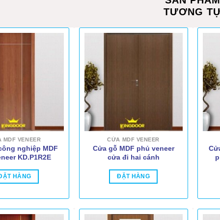
SẢN PHẨ
TƯƠNG T
 MDF VENEER
CỬA MDF VENEER
công nghiệp MDF
Cửa gỗ MDF phủ veneer
Cử
eneer KD.P1R2E
cửa đi hai cánh
p
ĐẶT HÀNG
ĐẶT HÀNG