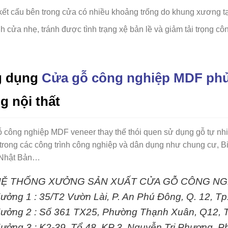
kết cấu bên trong cửa có nhiều khoảng trống do khung xương tạ
 cửa nhẹ, tránh được tình trạng xệ bản lề và giảm tải trọng côn
 dụng
Cửa gỗ công nghiệp MDF ph
g nội thất
 công nghiệp MDF veneer
thay thế thói quen sử dụng gỗ tự nh
trong các công trình công nghiệp và dân dụng như chung cư, Bi
 Nhật Bản…
Ệ THỐNG XƯỞNG SẢN XUẤT CỬA GỖ CÔNG NG
ưởng 1 : 35/T2 Vườn Lài, P. An Phú Đông, Q. 12, 
ưởng 2 : Số 361 TX25, Phường Thạnh Xuân, Q12, 
ưởng 3 : K2-39, Tổ 48, KP 3, Nguyễn Tri Phương, 