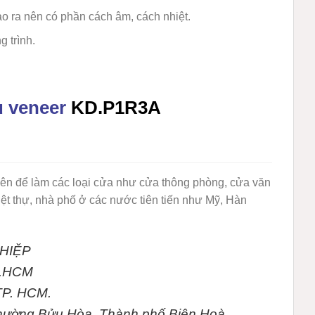
o ra nên có phần cách âm, cách nhiệt.
g trình.
ủ veneer
KD.P1R3A
iên để làm các loại cửa như cửa thông phòng, cửa văn
ệt thự, nhà phố ở các nước tiên tiến như Mỹ, Hàn
HIỆP
Tp.HCM
TP. HCM.
Phường Bửu Hòa, Thành phố Biên Hoà,