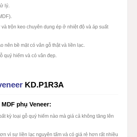
 lý.
MDF).
lý và trộn keo chuyên dụng ép ở nhiệt độ và áp suất
 nên bề mặt có vân gỗ thật và liền lạc.
ỗ quý hiếm và có vân đẹp.
veneer
KD.P1R3A
p MDF phụ Veneer
:
ất kỳ loại gỗ quý hiếm nào mà giá cả không tăng lên
n vì sự liền lạc nguyên tấm và có giá rẻ hơn rất nhiều