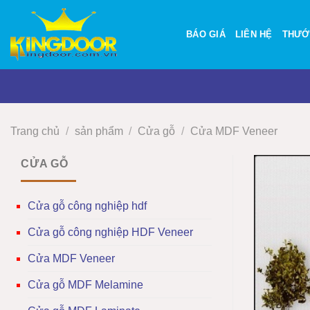
Bỏ
qua
BÁO GIÁ
LIÊN HỆ
THƯỚ
nội
dung
Trang chủ
/
sản phẩm
/
Cửa gỗ
/
Cửa MDF Veneer
CỬA GỖ
Cửa gỗ công nghiệp hdf
Cửa gỗ công nghiệp HDF Veneer
Cửa MDF Veneer
Cửa gỗ MDF Melamine