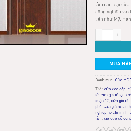
làm các loại cửa
công nghiệp và d
tiến như Mỹ, Hà
Cửa gỗ công ngh
MUA HÀ
Danh mục:
Cửa MDF
Thẻ:
cửa cao cấp
,
c
rẻ
,
cửa giá rẻ tại bìn
quận 12
,
cửa giá rẻ 
phú
,
cửa giá rẻ tại t
nghiệp hồ chí minh
,
tắm
,
giá cửa gỗ côn