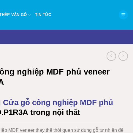
THÉP VÂN GỖ
TIN TỨC
ông nghiệp MDF phủ veneer
A
g
Cửa gỗ công nghiệp MDF phủ
.P1R3A
trong nội thất
hiệp MDF veneer
thay thế thói quen sử dụng gỗ tự nhiên để