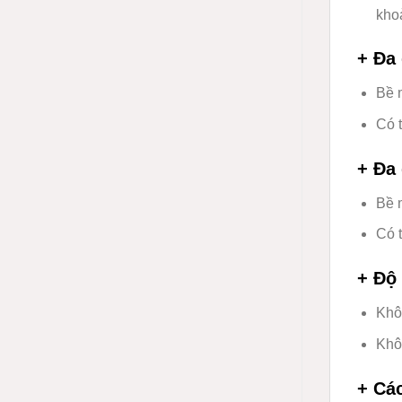
khoả
+ Đa
Bề 
Có t
+ Đa
Bề 
Có t
+ Độ
Khôn
Khôn
+ Cá