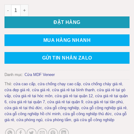
Cửa gỗ công nghiệp MDF phủ veneer KD.P1R2 số lượng
ĐẶT HÀNG
MUA HÀNG NHANH
GỬI TIN NHẮN ZALO
Danh mục:
Cửa MDF Veneer
Thẻ:
cửa cao cấp
,
cửa chống chạy cao cấp
,
cửa chống cháy giá rẻ
,
cửa đẹp giá rẻ
,
cửa giá rẻ
,
cửa giá rẻ tại bình thạnh
,
cửa giá rẻ tại gò
vấp
,
cửa giá rẻ tại hóc môn
,
cửa giá rẻ tại quận 12
,
cửa giá rẻ tại quận
6
,
cửa giá rẻ tại quận 7
,
cửa giá rẻ tại quận 9
,
cửa giá rẻ tại tân phú
,
cửa giá rẻ tại thủ đức
,
cửa gỗ công nghiệp
,
cửa gỗ cộng nghiệp giá rẻ
,
cửa gỗ công nghiệp hồ chí minh
,
cửa gỗ công nghiệp thủ đức
,
cửa gỗ
giá rẻ
,
cửa phòng ngủ
,
cửa phòng tắm
,
giá cửa gỗ công nghiệp