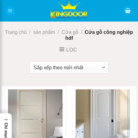
Bỏ
qua
nội
dung
Trang chủ
/
sản phẩm
/
Cửa gỗ
/
Cửa gỗ công nghiệp
hdf
LỌC
→
Chỉ mục