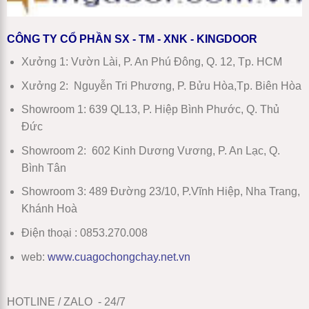
CÔNG TY CỔ PHẦN SX - TM - XNK - KINGDOOR
Xưởng 1:
Vườn Lài, P. An Phú Đông, Q. 12, Tp. HCM
Xưởng 2:
Nguyễn Tri Phương, P. Bửu Hòa,Tp. Biên Hòa
Showroom 1
:
639 QL13, P. Hiệp Bình Phước, Q. Thủ
Đức
Showroom 2
:
602 Kinh Dương Vương, P. An Lạc, Q.
Bình Tân
Showroom 3:
489 Đường 23/10, P.Vĩnh Hiệp, Nha Trang,
Khánh Hoà
Điện thoại : 0853.270.008
web:
www
.
cuagochongchay.net.vn
HOTLINE / ZALO - 24/7