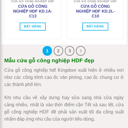
CỬA GỖ CÔNG NGHIỆP HDF
CỬA GỖ CÔNG NGHIỆP HDF
CỬA GỖ CÔNG
CỬA GỖ CÔNG
NGHIỆP HDF KD.1A-
NGHIỆP HDF KD.2L-
C13
C10
ĐẶT HÀNG
ĐẶT HÀNG
1
2
3
Mẫu cửa gỗ công nghiệp HDF đẹp
Cửa gỗ công nghiệp hdf Kingdoor
xuất hiện ở nhiều nơi
như các công trình cao ốc văn phòng, cao ốc chung cư ở
các thành phố lớn.
Khi nhu cầu về xây dựng hay sửa sang nhà cửa ngày
càng nhiều, nhất là vào thời điểm cận Tết và sau tết, cửa
gỗ công nghiệp HDF đề phải sản xuất tối đa công suất
nhắm đáp ứng nhu cầu của người tiêu dùng.