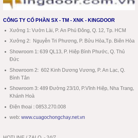
CÔNG TY CỔ PHẦN SX - TM - XNK - KINGDOOR
Xưởng 1:
Vườn Lài, P. An Phú Đông, Q. 12, Tp. HCM
Xưởng 2:
Nguyễn Tri Phương, P. Bửu Hòa,Tp. Biên Hòa
Showroom 1
:
639 QL13, P. Hiệp Bình Phước, Q. Thủ
Đức
Showroom 2
:
602 Kinh Dương Vương, P. An Lạc, Q.
Bình Tân
Showroom 3:
489 Đường 23/10, P.Vĩnh Hiệp, Nha Trang,
Khánh Hoà
Điện thoại : 0853.270.008
web:
www
.
cuagochongchay.net.vn
HOTLINE / ZALO - 24/7