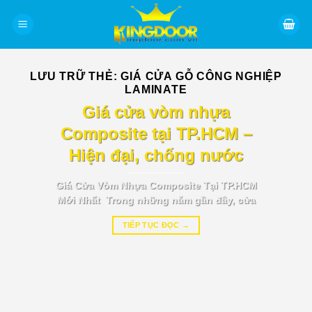
Bỏ
qua
nội
dung
LƯU TRỮ THẺ:
GIÁ CỬA GỖ CÔNG NGHIỆP
LAMINATE
BÁO GIÁ TIN TỨC
Giá cửa vòm nhựa
Composite tại TP.HCM –
Hiện đại, chống nước
Giá Cửa Vòm Nhựa Composite Tại TP.HCM
Mới Nhất Trong những năm gần đây, cửa
TIẾP TỤC ĐỌC
→