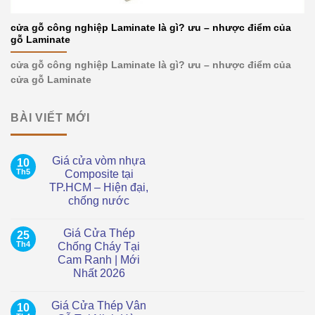
cửa gỗ công nghiệp Laminate là gì? ưu – nhược điểm của
gỗ Laminate
cửa gỗ công nghiệp Laminate là gì? ưu – nhược điểm của
cửa gỗ Laminate
BÀI VIẾT MỚI
Giá cửa vòm nhựa
10
Th5
Composite tại
TP.HCM – Hiện đại,
chống nước
Không
có
Giá Cửa Thép
25
bình
luận
Th4
Chống Cháy Tại
ở
Cam Ranh | Mới
Giá
cửa
Nhất 2026
vòm
nhựa
Không
Composite
có
Giá Cửa Thép Vân
10
tại
bình