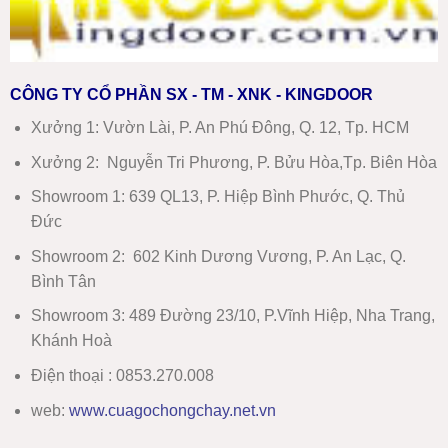
CÔNG TY CỔ PHẦN SX - TM - XNK - KINGDOOR
Xưởng 1:
Vườn Lài, P. An Phú Đông, Q. 12, Tp. HCM
Xưởng 2:
Nguyễn Tri Phương, P. Bửu Hòa,Tp. Biên Hòa
Showroom 1
:
639 QL13, P. Hiệp Bình Phước, Q. Thủ
Đức
Showroom 2
:
602 Kinh Dương Vương, P. An Lạc, Q.
Bình Tân
Showroom 3:
489 Đường 23/10, P.Vĩnh Hiệp, Nha Trang,
Khánh Hoà
Điện thoại : 0853.270.008
web:
www
.
cuagochongchay.net.vn