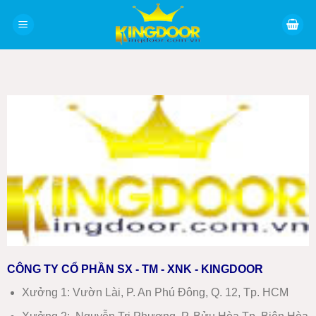
Bỏ
qua
nội
dung
CÔNG TY CỔ PHẦN SX - TM - XNK - KINGDOOR
Xưởng 1:
Vườn Lài, P. An Phú Đông, Q. 12, Tp. HCM