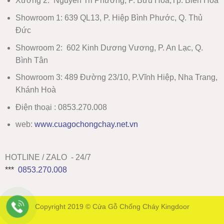
Xưởng 2:
Nguyễn Tri Phương, P. Bửu Hòa,Tp. Biên Hòa
Showroom 1
:
639 QL13, P. Hiệp Bình Phước, Q. Thủ
Đức
Showroom 2
:
602 Kinh Dương Vương, P. An Lạc, Q.
Bình Tân
Showroom 3:
489 Đường 23/10, P.Vĩnh Hiệp, Nha Trang,
Khánh Hoà
Điện thoại : 0853.270.008
web:
www
.
cuagochongchay.net.vn
HOTLINE / ZALO - 24/7
***
0853.270.008
Copyright 2019 ©
Cửa Gỗ Chống Cháy Kingdoor