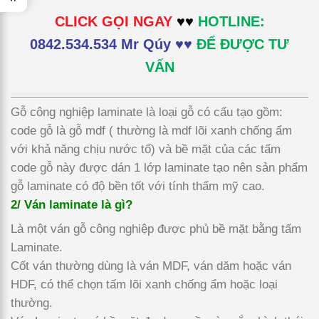
CLICK GỌI NGAY
♥♥
HOTLINE:
0842.534.534 Mr Qúy ♥♥
ĐỂ ĐƯỢC TƯ
VẤN
Gỗ công nghiệp laminate là loại gỗ có cấu tạo gồm:
code gỗ là gỗ mdf ( thường là mdf lõi xanh chống ẩm
với khả năng chịu nước tố) và bề mặt của các tấm
code gỗ này được dán 1 lớp laminate tạo nên sản phẩm
gỗ laminate có độ bền tốt với tính thẩm mỹ cao.
2/ Ván laminate là gì?
Là một ván gỗ công nghiệp được phủ bề mặt bằng tấm
Laminate.
Cốt ván thường dùng là ván MDF, ván dăm hoặc ván
HDF, có thể chọn tấm lõi xanh chống ẩm hoặc loại
thường.