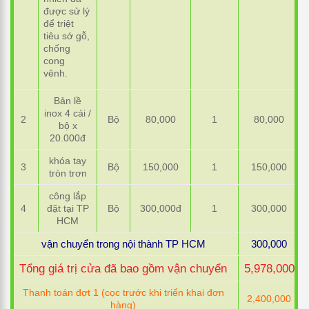
được sử lý
để triệt
tiêu sớ gỗ,
chống
cong
vênh.
Bản lề
inox 4 cái /
2
Bộ
80,000
1
80,000
bộ x
20.000đ
khóa tay
3
Bộ
150,000
1
150,000
tròn trơn
công lắp
4
đặt tại TP
Bộ
300,000đ
1
300,000
HCM
vận chuyển trong nội thành TP HCM
300,000
Tổng giá trị cửa đã bao gồm vận chuyển
5,978,000
Thanh toán đợt 1 (cọc trước khi triển khai đơn
2,400,000
hàng)