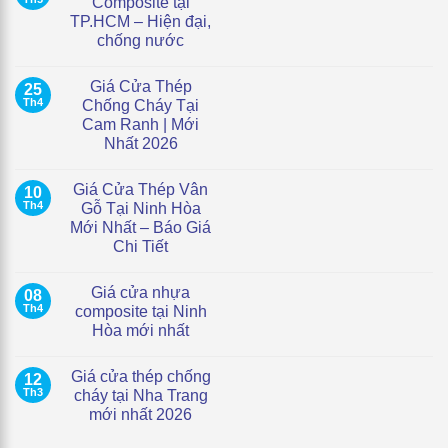
Composite tại
TP.HCM – Hiện đại,
chống nước
Không
có
Giá Cửa Thép
25
bình
luận
Th4
Chống Cháy Tại
ở
Cam Ranh | Mới
Giá
cửa
Nhất 2026
vòm
nhựa
Không
Composite
có
Giá Cửa Thép Vân
10
tại
bình
TP.HCM
luận
Th4
Gỗ Tại Ninh Hòa
ở
–
Mới Nhất – Báo Giá
Giá
Hiện
Cửa
đại,
Chi Tiết
Thép
chống
Chống
Không
nước
Cháy
có
Giá cửa nhựa
08
Tại
bình
Cam
luận
Th4
composite tại Ninh
ở
Ranh
Hòa mới nhất
Giá
|
Cửa
Mới
Không
Thép
Nhất
có
Vân
2026
Giá cửa thép chống
12
bình
Gỗ
luận
Th3
cháy tại Nha Trang
Tại
ở
Ninh
mới nhất 2026
Giá
Hòa
cửa
Mới
Không
nhựa
Nhất
có