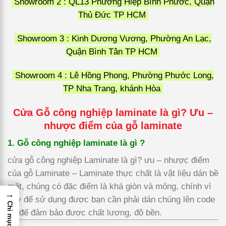
Showroom 2 : QL13 Phường Hiệp Bình Phước, Quận
Thủ Đức TP HCM
Showroom 3 : Kinh Dương Vương, Phường An Lạc,
Quận Bình Tân TP HCM
Showroom 4 : Lê Hồng Phong, Phường Phước Long,
TP Nha Trang, khánh Hòa
Cửa Gỗ công nghiệp laminate là gì? Ưu –
nhược điểm của gỗ laminate
1. Gỗ công nghiệp laminate là gì ?
cửa gỗ công nghiệp Laminate là gì? ưu – nhược điểm
của gỗ Laminate – Laminate thực chất là vật liệu dán bề
mặt, chúng có đặc điểm là khá giòn và mỏng, chính vì
→
vậy để sử dụng được bạn cần phải dán chúng lên code
Chỉ mục
gỗ để đảm bảo được chất lượng, độ bền.