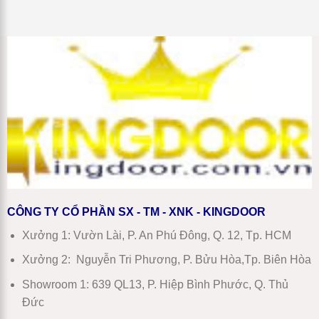
composite
–
bình
tại
Báo
luận
Ninh
ở
Giá
Hòa
Giá
Chi
mới
cửa
Tiết
nhất
thép
chống
cháy
tại
Nha
Trang
mới
nhất
2026
CÔNG TY CỔ PHẦN SX - TM - XNK - KINGDOOR
Xưởng 1:
Vườn Lài, P. An Phú Đông, Q. 12, Tp. HCM
Xưởng 2:
Nguyễn Tri Phương, P. Bửu Hòa,Tp. Biên Hòa
Showroom 1
:
639 QL13, P. Hiệp Bình Phước, Q. Thủ
Đức