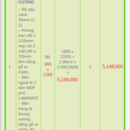
CƯỜNG
– Độ dày
cánh
40mm (±
2).
– Khung
bao (45 x
110)mm,
nẹp chỉ 2
mặt (45 x
(900 x
10)mm
2200) =
Bộ
làm bằng
1.98m2 x
900
5,148,000
1
1
gỗ tự
2,600,000đ
x
nhiên.
=
2200
– Bên
5,148,000
ngoài là 2
tấm MDF
phủ
LAMINATE
– Bên
trong là
khung
xương
bằng gỗ tự
nhiên đã