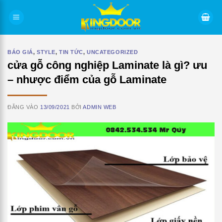
Bỏ
qua
nội
dung
BÁO GIÁ
,
STYLE
,
TIN TỨC
,
UNCATEGORIZED
cửa gỗ công nghiệp Laminate là gì? ưu
– nhược điểm của gỗ Laminate
ĐĂNG VÀO
13/09/2021
BỞI
ADMIN WEB