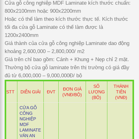
Cửa gỗ công nghiệp MDF Laminate kích thước chuẩn:
800x2100mm hoặc 900x2200mm
Hoặc có thể làm theo kích thước thực tế. Kích thước
tối đa cửa gỗ Laminate có thể làm được là
1200x2400mm
Giá thành của cửa gỗ công nghiệp Laminate dao động
khoảng 2,600,000 – 2,800,000/ m2
Giá trên chỉ bao gồm: Cánh + Khung + Nẹp chỉ 2 mặt.
Thường bộ cửa gỗ laminate trên thị trường có giá đầy
đủ từ 6,000,000 – 9,000,000Đ/ bộ
SỐ
THÀNH
ĐƠN GIÁ
STT
DIỄN GIẢI
ĐVT
LƯỢNG
TIỀN
(VNĐ/BỘ)
(BỘ)
(VNĐ)
CỬA GỖ
CÔNG
NGHIỆP
MDF
LAMINATE
VÁN AN