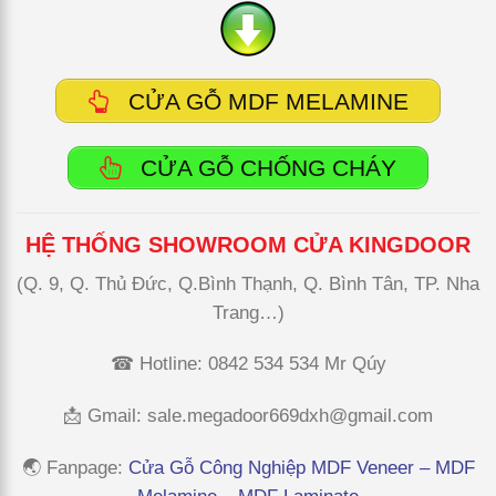
CỬA GỖ MDF MELAMINE
CỬA GỖ CHỐNG CHÁY
HỆ THỐNG SHOWROOM CỬA KINGDOOR
(Q. 9, Q. Thủ Đức, Q.Bình Thạnh, Q. Bình Tân, TP. Nha
Trang…)
☎ Hotline: 0842 534 534 Mr Qúy
📩 Gmail:
sale.megadoor669dxh@gmail.com
🌏 Fanpage
:
Cửa Gỗ Công Nghiệp MDF Veneer – MDF