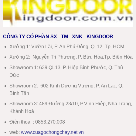
CÔNG TY CỔ PHẦN SX - TM - XNK - KINGDOOR
Xưởng 1:
Vườn Lài, P. An Phú Đông, Q. 12, Tp. HCM
Xưởng 2:
Nguyễn Tri Phương, P. Bửu Hòa,Tp. Biên Hòa
Showroom 1
:
639 QL13, P. Hiệp Bình Phước, Q. Thủ
Đức
Showroom 2
:
602 Kinh Dương Vương, P. An Lạc, Q.
Bình Tân
Showroom 3:
489 Đường 23/10, P.Vĩnh Hiệp, Nha Trang,
Khánh Hoà
Điện thoại : 0853.270.008
web:
www
.
cuagochongchay.net.vn