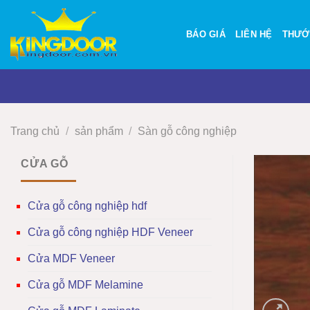
Bỏ
qua
BÁO GIÁ
LIÊN HỆ
THƯỚ
nội
dung
Trang chủ
/
sản phẩm
/
Sàn gỗ công nghiệp
CỬA GỖ
Cửa gỗ công nghiệp hdf
Cửa gỗ công nghiệp HDF Veneer
Cửa MDF Veneer
Cửa gỗ MDF Melamine