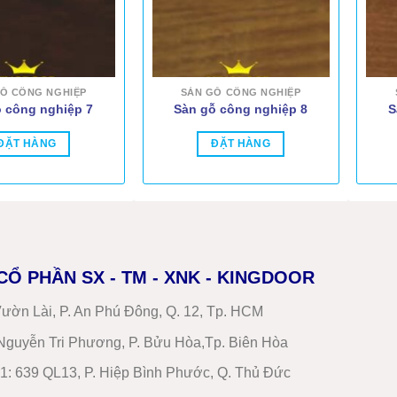
Ỗ CÔNG NGHIỆP
SÀN GỖ CÔNG NGHIỆP
 công nghiệp 7
Sàn gỗ công nghiệp 8
S
ĐẶT HÀNG
ĐẶT HÀNG
CỔ PHẦN SX - TM - XNK - KINGDOOR
ườn Lài, P. An Phú Đông, Q. 12, Tp. HCM
guyễn Tri Phương, P. Bửu Hòa,Tp. Biên Hòa
1
:
639 QL13, P. Hiệp Bình Phước, Q. Thủ Đức