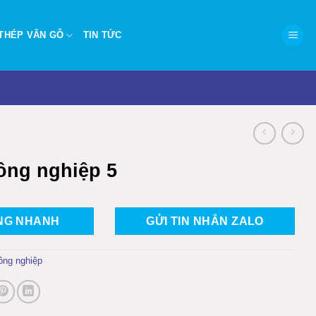
THÉP VÂN GỖ
TIN TỨC
ông nghiệp 5
NG NHANH
GỬI TIN NHẮN ZALO
ông nghiệp