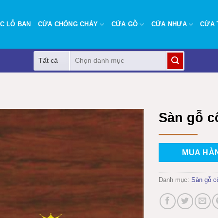
C LỖ BAN
CỬA CHỐNG CHÁY
CỬA GỖ
CỬA NHỰA
CỬA 
Tìm
kiếm:
Sàn gỗ c
MUA HÀ
Danh mục:
Sàn gỗ c