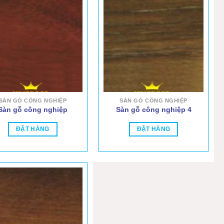
SÀN GỖ CÔNG NGHIỆP
SÀN GỖ CÔNG NGHIỆP
Sàn gỗ công nghiệp
Sàn gỗ công nghiệp 4
ĐẶT HÀNG
ĐẶT HÀNG