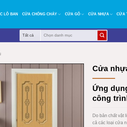
C LỖ BAN
CỬA CHỐNG CHÁY
CỬA GỖ
CỬA NHỰA
CỬA 
Tìm
kiếm:
u
Cửa nhựa
Ứng dụn
công trì
Do bản chất vật 
cả các loại cửa 