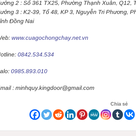
ưởng 2 :
Số 361 TX25, Phường Thạnh Xuân, Q12, 
ưởng 3 :
K2-39, Tổ 48, KP 3, Nguyễn Tri Phương, 
ỉnh Đồng Nai
Web:
www.cuagochongchay.net.vn
otline:
0842.534.534
alo:
0985.893.010
mail : minhquy.kingdoor@gmail.com
Chia sẻ