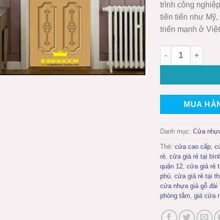
trình công nghiệ
tiên tiến như Mỹ
triển mạnh ở Việ
Cửa nhựa gỗ Sun
MUA HÀ
Danh mục:
Cửa nhự
Thẻ:
cửa cao cấp
,
c
rẻ
,
cửa giá rẻ tại bìn
quận 12
,
cửa giá rẻ 
phú
,
cửa giá rẻ tại t
cửa nhựa giả gỗ đài 
phòng tắm
,
giá cửa 