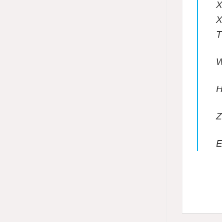
X
X
T
H
Z
E