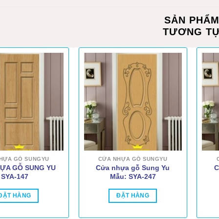
SẢN PHẨ
TƯƠNG T
HỰA GỖ SUNGYU
CỬA NHỰA GỖ SUNGYU
ỰA GỖ SUNG YU
Cửa nhựa gỗ Sung Yu
C
SYA-147
Mẫu: SYA-247
ĐẶT HÀNG
ĐẶT HÀNG