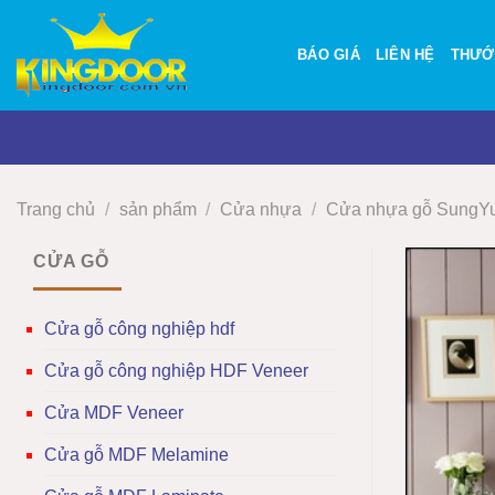
Bỏ
qua
BÁO GIÁ
LIÊN HỆ
THƯỚ
nội
dung
Trang chủ
/
sản phẩm
/
Cửa nhựa
/
Cửa nhựa gỗ SungY
CỬA GỖ
Cửa gỗ công nghiệp hdf
Cửa gỗ công nghiệp HDF Veneer
Cửa MDF Veneer
Cửa gỗ MDF Melamine