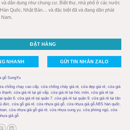
p và dân dụng như chung cư, Biệt thự, nhà phố ở các nước
, Hàn Quốc, Nhật Bản… và đặc biệt đã và đang dần phát
t Nam.
g Yu Mẫu: SYA-231 số lượng
ĐẶT HÀNG
NG NHANH
GỬI TIN NHẮN ZALO
a gỗ SungYu
ửa chống chạy cao cấp
,
cửa chống cháy giá rẻ
,
cửa đẹp giá rẻ
,
cửa giá
h thạnh
,
cửa giá rẻ tại gò vấp
,
cửa giá rẻ tại hóc môn
,
cửa giá rẻ tại
tại quận 6
,
cửa giá rẻ tại quận 7
,
cửa giá rẻ tại quận 9
,
cửa giá rẻ tại tân
hủ đức
,
cửa gỗ giá rẻ
,
cửa nhựa giả gỗ
,
cửa nhựa giả gỗ ABS hàn quốc
,
loan
,
cửa nhựa giả gỗ giá rẻ
,
cửa nhựa sung yu
,
cửa phòng ngủ
,
cửa
nhựa giả gỗ