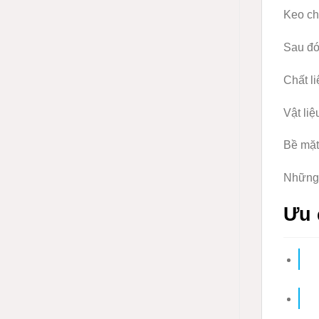
Keo ch
Sau đó
Chất li
Vật li
Bề mặt
Những 
Ưu 