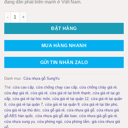
đang dần phát triển mạnh ở Việt Nam.
Cửa nhựa gỗ Sung Yu Mẫu: SYA-115 số lượng
ĐẶT HÀNG
MUA HÀNG NHANH
GỬI TIN NHẮN ZALO
Danh mục:
Cửa nhựa gỗ SungYu
Thẻ:
cửa cao cấp
,
cửa chống chạy cao cấp
,
cửa chống cháy giá rẻ
,
cửa đẹp giá rẻ
,
cửa giá rẻ
,
cửa giá rẻ tại bình thạnh
,
cửa giá rẻ tại gò
vấp
,
cửa giá rẻ tại hóc môn
,
cửa giá rẻ tại quận 12
,
cửa giá rẻ tại quận
6
,
cửa giá rẻ tại quận 7
,
cửa giá rẻ tại quận 9
,
cửa giá rẻ tại tân phú
,
cửa giá rẻ tại thủ đức
,
cửa gỗ giá rẻ
,
cửa nhựa giả gỗ
,
cửa nhựa giả
gỗ ABS hàn quốc
,
cửa nhựa giả gỗ đài loan
,
cửa nhựa giả gỗ giá rẻ
,
cửa nhựa sung yu
,
cửa phòng ngủ
,
cửa phòng tắm
,
giá cửa nhựa giả
gỗ