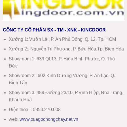
CÔNG TY CỔ PHẦN SX - TM - XNK - KINGDOOR
Xưởng 1:
Vườn Lài, P. An Phú Đông, Q. 12, Tp. HCM
Xưởng 2:
Nguyễn Tri Phương, P. Bửu Hòa,Tp. Biên Hòa
Showroom 1
:
639 QL13, P. Hiệp Bình Phước, Q. Thủ
Đức
Showroom 2
:
602 Kinh Dương Vương, P. An Lạc, Q.
Bình Tân
Showroom 3:
489 Đường 23/10, P.Vĩnh Hiệp, Nha Trang,
Khánh Hoà
Điện thoại : 0853.270.008
web:
www
.
cuagochongchay.net.vn