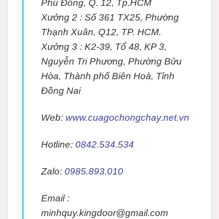
Phú Đông, Q. 12, Tp.HCM
Xưởng 2 :
Số 361 TX25, Phường
Thạnh Xuân, Q12, TP. HCM.
Xưởng 3 :
K2-39, Tổ 48, KP 3,
Nguyễn Tri Phương, Phường Bửu
Hòa, Thành phố Biên Hoà, Tỉnh
Đồng Nai
Web:
www.cuagochongchay.net.vn
Hotline:
0842.534.534
Zalo:
0985.893.010
Email :
minhquy.kingdoor@gmail.com