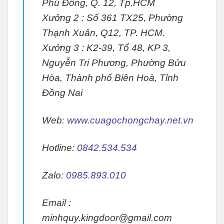
Phú Đông, Q. 12, Tp.HCM
Xưởng 2 :
Số 361 TX25, Phường
Thạnh Xuân, Q12, TP. HCM.
Xưởng 3 :
K2-39, Tổ 48, KP 3,
Nguyễn Tri Phương, Phường Bửu
Hòa, Thành phố Biên Hoà, Tỉnh
Đồng Nai
Web:
www.cuagochongchay.net.vn
Hotline:
0842.534.534
Zalo:
0985.893.010
Email :
minhquy.kingdoor@gmail.com