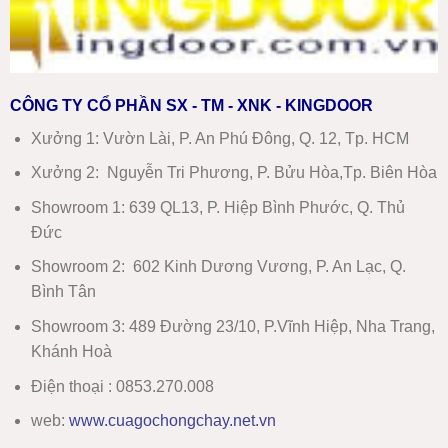
CÔNG TY CỔ PHẦN SX - TM - XNK - KINGDOOR
Xưởng 1:
Vườn Lài, P. An Phú Đông, Q. 12, Tp. HCM
Xưởng 2:
Nguyễn Tri Phương, P. Bửu Hòa,Tp. Biên Hòa
Showroom 1
:
639 QL13, P. Hiệp Bình Phước, Q. Thủ
Đức
Showroom 2
:
602 Kinh Dương Vương, P. An Lạc, Q.
Bình Tân
Showroom 3:
489 Đường 23/10, P.Vĩnh Hiệp, Nha Trang,
Khánh Hoà
Điện thoại : 0853.270.008
web:
www
.
cuagochongchay.net.vn