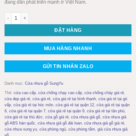
đang dần phát triển mạnh ở Việt Nam.
Cửa nhựa gỗ Sung Yu Mẫu: SYA-146 số lượng
ĐẶT HÀNG
MUA HÀNG NHANH
GỬI TIN NHẮN ZALO
Danh mục:
Cửa nhựa gỗ SungYu
Thẻ:
cửa cao cấp
,
cửa chống chạy cao cấp
,
cửa chống cháy giá rẻ
,
cửa đẹp giá rẻ
,
cửa giá rẻ
,
cửa giá rẻ tại bình thạnh
,
cửa giá rẻ tại gò
vấp
,
cửa giá rẻ tại hóc môn
,
cửa giá rẻ tại quận 12
,
cửa giá rẻ tại quận
6
,
cửa giá rẻ tại quận 7
,
cửa giá rẻ tại quận 9
,
cửa giá rẻ tại tân phú
,
cửa giá rẻ tại thủ đức
,
cửa gỗ giá rẻ
,
cửa nhựa giả gỗ
,
cửa nhựa giả
gỗ ABS hàn quốc
,
cửa nhựa giả gỗ đài loan
,
cửa nhựa giả gỗ giá rẻ
,
cửa nhựa sung yu
,
cửa phòng ngủ
,
cửa phòng tắm
,
giá cửa nhựa giả
gỗ