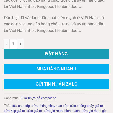
các đơn vị cung cấp hàng chất lượng và uy tín hàng đầu
tại Việt Nam như : Kingdoor, Hoabinhdoor…
Đặc biệt đã và đang dần phát triển mạnh ở Việt Nam, có
các đơn vị cung cấp hàng chất lượng và uy tín hàng đầu
tại Việt Nam như : Kingdoor, Hoabinhdoor…
Cửa Nhựa Gỗ Composite Mẫu: KD.03 số lượng
ĐẶT HÀNG
MUA HÀNG NHANH
GỬI TIN NHẮN ZALO
Danh mục:
Cửa nhựa gỗ composite
Thẻ:
cửa cao cấp
,
cửa chống chạy cao cấp
,
cửa chống cháy giá rẻ
,
cửa đẹp giá rẻ
,
cửa giá rẻ
,
cửa giá rẻ tại bình thạnh
,
cửa giá rẻ tại gò