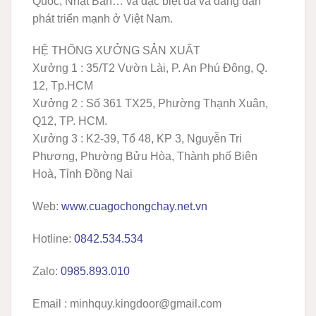
Quốc, Nhật Bản… và đặc biệt đã và đang dần
phát triển mạnh ở Việt Nam.
HỆ THỐNG XƯỞNG SẢN XUẤT
Xưởng 1 :
35/T2 Vườn Lài, P. An Phú Đông, Q.
12, Tp.HCM
Xưởng 2 :
Số 361 TX25, Phường Thạnh Xuân,
Q12, TP. HCM.
Xưởng 3 :
K2-39, Tổ 48, KP 3, Nguyễn Tri
Phương, Phường Bửu Hòa, Thành phố Biên
Hoà, Tỉnh Đồng Nai
Web:
www.cuagochongchay.net.vn
Hotline:
0842.534.534
Zalo:
0985.893.010
Email : minhquy.kingdoor@gmail.com