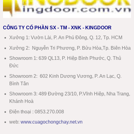
CÔNG TY CỔ PHẦN SX - TM - XNK - KINGDOOR
Xưởng 1:
Vườn Lài, P. An Phú Đông, Q. 12, Tp. HCM
Xưởng 2:
Nguyễn Tri Phương, P. Bửu Hòa,Tp. Biên Hòa
Showroom 1
:
639 QL13, P. Hiệp Bình Phước, Q. Thủ
Đức
Showroom 2
:
602 Kinh Dương Vương, P. An Lạc, Q.
Bình Tân
Showroom 3:
489 Đường 23/10, P.Vĩnh Hiệp, Nha Trang,
Khánh Hoà
Điện thoại : 0853.270.008
web:
www
.
cuagochongchay.net.vn