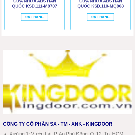
CỬA NHỰA ABS HÀN
CỬA NHỰA ABS HÀN
QUỐC KSD.111-M8707
QUỐC KSD.110-MQ808
ĐẶT HÀNG
ĐẶT HÀNG
CÔNG TY CỔ PHẦN SX - TM - XNK - KINGDOOR
Xưởng 1:
Vườn Lài, P. An Phú Đông, Q. 12, Tp. HCM