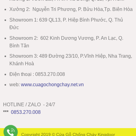
Xưởng 2:
Nguyễn Tri Phương, P. Bửu Hòa,Tp. Biên Hòa
Showroom 1
:
639 QL13, P. Hiệp Bình Phước, Q. Thủ
Đức
Showroom 2
:
602 Kinh Dương Vương, P. An Lạc, Q.
Bình Tân
Showroom 3:
489 Đường 23/10, P.Vĩnh Hiệp, Nha Trang,
Khánh Hoà
Điện thoại : 0853.270.008
web:
www
.
cuagochongchay.net.vn
HOTLINE / ZALO - 24/7
***
0853.270.008
Copyright 2019 ©
Cửa Gỗ Chống Cháy Kingdoor