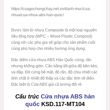
https://cuagochongchay.net.vn/danh-muc/cua-
nhua/cua-nhua-abs-han-quoc/
Được làm từ nhựa Composite là một loại nguyên
liệu tổng hợp (WPC – Wood Plastic Composit)
cùng với các phụ gia sẽ giúp cho sản phẩm cuối
cùng phù hợp cho nhiều hướng ứng dụng.
Đặc điểm cửa nhựa ABS Hàn Quốc cứng, rắn
nhưng không giòn. Cân bằng tốt giữa độ bền kéo,
va đập. Độ cứng bề mặt, độ rắn, độ chịu nhiệt các
tính chất ở nhiệt độ thấp và các đặc tính về điện.
Đặc biệt là
Cửa ABS
giá cả tương đối rẻ.
Cấu trúc
Cửa nhựa ABS hàn
quốc
KSD.
117-MT104