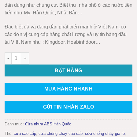
dân dụng như chung cư, Biệt thự, nhà phố ở các nước tiên
tiến như Mỹ, Hàn Quốc, Nhật Bản…
Đặc biệt đã và đang dần phát triển mạnh ở Việt Nam, có
các đơn vị cung cấp hàng chất lượng và uy tín hàng đầu
tại Việt Nam như : Kingdoor, Hoabinhdoor…
CỬA NHỰA ABS HÀN QUỐC KSD.117-MT104 số lượng
ĐẶT HÀNG
MUA HÀNG NHANH
GỬI TIN NHẮN ZALO
Danh mục:
Cửa nhựa ABS Hàn Quốc
Thẻ:
cửa cao cấp
,
cửa chống chạy cao cấp
,
cửa chống cháy giá rẻ
,