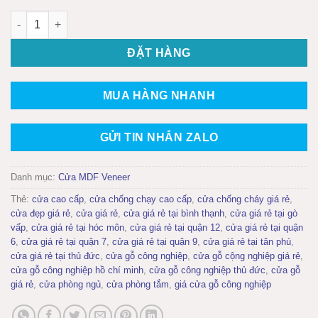
Cửa gỗ công nghiệp MDF phủ veneer KD.R2GL9 số lượng
ĐẶT HÀNG
MUA HÀNG NHANH
GỬI TIN NHẮN ZALO
Danh mục:
Cửa MDF Veneer
Thẻ:
cửa cao cấp
,
cửa chống chạy cao cấp
,
cửa chống cháy giá rẻ
,
cửa đẹp giá rẻ
,
cửa giá rẻ
,
cửa giá rẻ tại bình thạnh
,
cửa giá rẻ tại gò
vấp
,
cửa giá rẻ tại hóc môn
,
cửa giá rẻ tại quận 12
,
cửa giá rẻ tại quận
6
,
cửa giá rẻ tại quận 7
,
cửa giá rẻ tại quận 9
,
cửa giá rẻ tại tân phú
,
cửa giá rẻ tại thủ đức
,
cửa gỗ công nghiệp
,
cửa gỗ cộng nghiệp giá rẻ
,
cửa gỗ công nghiệp hồ chí minh
,
cửa gỗ công nghiệp thủ đức
,
cửa gỗ
giá rẻ
,
cửa phòng ngủ
,
cửa phòng tắm
,
giá cửa gỗ công nghiệp