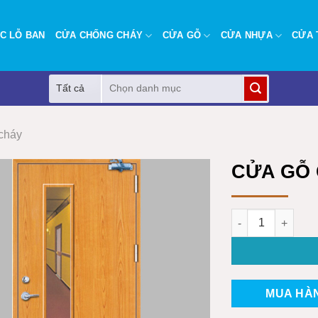
C LỖ BAN
CỬA CHỐNG CHÁY
CỬA GỖ
CỬA NHỰA
CỬA 
Tìm
kiếm:
cháy
CỬA GỖ 
CỬA GỖ CHỐNG C
MUA HÀ