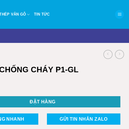
THÉP VÂN GỖ
TIN TỨC
CHỐNG CHÁY P1-GL
HÁY P1-GL số lượng
ĐẶT HÀNG
NG NHANH
GỬI TIN NHẮN ZALO