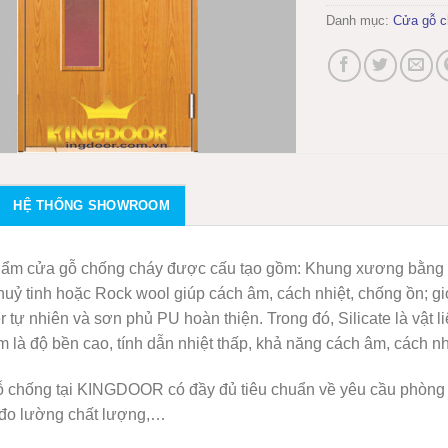
Danh mục:
Cửa gỗ c
HỆ THỐNG SHOWROOM
ẩm cửa gỗ chống cháy được cấu tạo gồm: Khung xương bằng gỗ
huỷ tinh hoặc Rock wool giúp cách âm, cách nhiệt, chống ồn; 
 tự nhiên và sơn phủ PU hoàn thiện. Trong đó, Silicate là vật 
 là độ bền cao, tính dẫn nhiệt thấp, khả năng cách âm, cách nhi
 chống tại KINGDOOR có đầy đủ tiêu chuẩn về yêu cầu phòng c
đo lường chất lượng,…