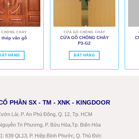
 CHỐNG CHÁY
CỬA GỖ CHỐNG CHÁY
CỬA GỖ CHỐNG CHÁY
C
 thép vân gỗ
P3-G2
ĐẶT HÀNG
ĐẶT HÀNG
CỔ PHẦN SX - TM - XNK - KINGDOOR
ườn Lài, P. An Phú Đông, Q. 12, Tp. HCM
guyễn Tri Phương, P. Bửu Hòa,Tp. Biên Hòa
1
:
639 QL13, P. Hiệp Bình Phước, Q. Thủ Đức