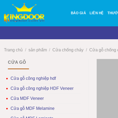
Bỏ
qua
BÁO GIÁ
LIÊN HỆ
THƯỚ
nội
dung
Trang chủ
/
sản phẩm
/
Cửa chống cháy
/
Cửa gỗ chống 
CỬA GỖ
Cửa gỗ công nghiệp hdf
Cửa gỗ công nghiệp HDF Veneer
Cửa MDF Veneer
Cửa gỗ MDF Melamine