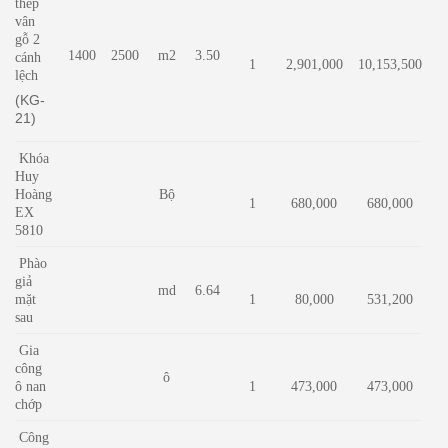
thép
vân
gỗ 2
1400
2500
m2
3.50
cánh
1
2,901,000
10,153,500
lệch
(KG-
21)
Khóa
Huy
Hoàng
Bộ
1
680,000
680,000
EX
5810
Phào
giả
md
6.64
mặt
1
80,000
531,200
sau
Gia
công
ô
ô nan
1
473,000
473,000
chớp
Công