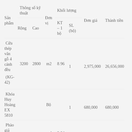
Thông số kỹ
Khối lượng
thuật
Sản
Đơn
Đơn giá
Thành tiền
KT
phẩm
vị
SL
Rộng
Cao
– 1
(bộ)
bộ
Cửa
thép
vân
gỗ 4
3200
2800
m2
8.96
cánh
1
2,975,000
26,656,000
đều
(KG-
42)
Khóa
Huy
Hoàng
Bộ
1
680,000
680,000
EX
5810
Phào
giả