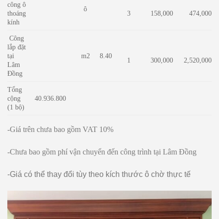
công ô
ô
thoáng
3
158,000
474,000
kính
Công
lắp đặt
tại
m2
8.40
1
300,000
2,520,000
Lâm
Đồng
Tổng
cộng
40.936.800
(1 bộ)
-Giá trên chưa bao gồm VAT 10%
-Chưa bao gồm phí vận chuyển đến công trình tại Lâm Đồng
-Giá có thể thay đổi tùy theo kích thước ô chờ thực tế