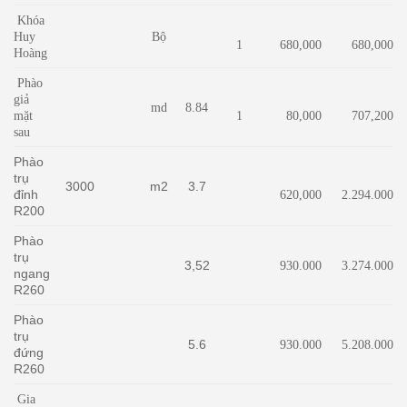
Khóa
Huy
Bộ
1
680,000
680,000
Hoàng
Phào
giả
md
8.84
mặt
1
80,000
707,200
sau
Phào
trụ
3000
m2
3.7
đỉnh
620,000
2.294.000
R200
Phào
trụ
3,52
930.000
3.274.000
ngang
R260
Phào
trụ
5.6
930.000
5.208.000
đứng
R260
Gia