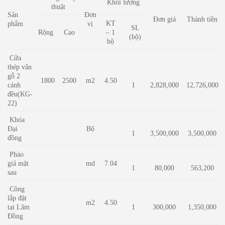
Khối lượng
thuật
Sản
Đơn
Đơn giá
Thành tiền
KT
phẩm
vị
SL
Rộng
Cao
– 1
(bộ)
bộ
Cửa
thép vân
gỗ 2
1800
2500
m2
4.50
cánh
1
2,828,000
12,726,000
đều(KG-
22)
Khóa
Đại
Bộ
1
3,500,000
3,500,000
đồng
Phào
giả mặt
md
7.04
1
80,000
563,200
sau
Công
lắp đặt
m2
4.50
tại Lâm
1
300,000
1,350,000
Đồng