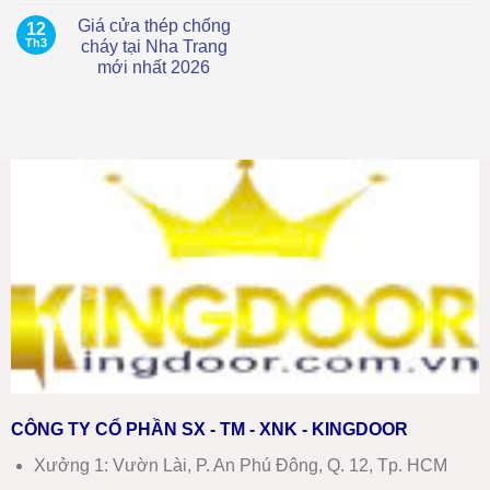
Thép
Nhất
có
Vân
2026
Giá cửa thép chống
12
bình
Gỗ
luận
Th3
cháy tại Nha Trang
Tại
ở
Ninh
mới nhất 2026
Giá
Hòa
cửa
Mới
Không
nhựa
Nhất
có
composite
–
bình
tại
Báo
luận
Ninh
ở
Giá
Hòa
Giá
Chi
mới
cửa
Tiết
nhất
thép
chống
cháy
tại
Nha
Trang
mới
nhất
2026
CÔNG TY CỔ PHẦN SX - TM - XNK - KINGDOOR
Xưởng 1:
Vườn Lài, P. An Phú Đông, Q. 12, Tp. HCM