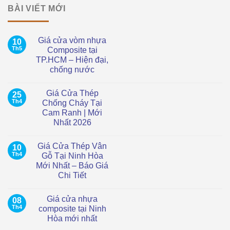
BÀI VIẾT MỚI
Giá cửa vòm nhựa
10
Th5
Composite tại
TP.HCM – Hiện đại,
chống nước
Không
có
Giá Cửa Thép
25
bình
luận
Th4
Chống Cháy Tại
ở
Cam Ranh | Mới
Giá
cửa
Nhất 2026
vòm
nhựa
Không
Composite
có
Giá Cửa Thép Vân
10
tại
bình
TP.HCM
luận
Th4
Gỗ Tại Ninh Hòa
ở
–
Mới Nhất – Báo Giá
Giá
Hiện
Cửa
đại,
Chi Tiết
Thép
chống
Chống
Không
nước
Cháy
có
Giá cửa nhựa
08
Tại
bình
Cam
luận
Th4
composite tại Ninh
ở
Ranh
Hòa mới nhất
Giá
|
Cửa
Mới
Không