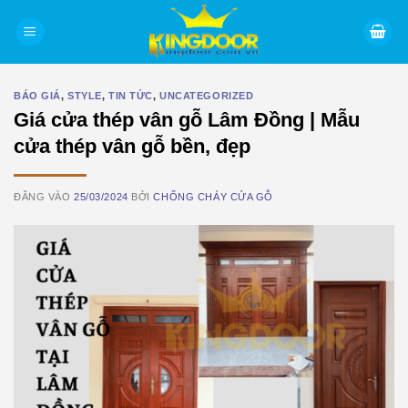
Bỏ
qua
nội
dung
BÁO GIÁ
,
STYLE
,
TIN TỨC
,
UNCATEGORIZED
Giá cửa thép vân gỗ Lâm Đồng | Mẫu
cửa thép vân gỗ bền, đẹp
ĐĂNG VÀO
25/03/2024
BỞI
CHỐNG CHÁY CỬA GỖ