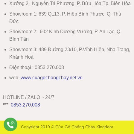
Xưởng 2:
Nguyễn Tri Phương, P. Bửu Hòa,Tp. Biên Hòa
Showroom 1
:
639 QL13, P. Hiệp Bình Phước, Q. Thủ
Đức
Showroom 2
:
602 Kinh Dương Vương, P. An Lạc, Q.
Bình Tân
Showroom 3:
489 Đường 23/10, P.Vĩnh Hiệp, Nha Trang,
Khánh Hoà
Điện thoại : 0853.270.008
web:
www
.
cuagochongchay.net.vn
HOTLINE / ZALO - 24/7
***
0853.270.008
Copyright 2019 ©
Cửa Gỗ Chống Cháy Kingdoor