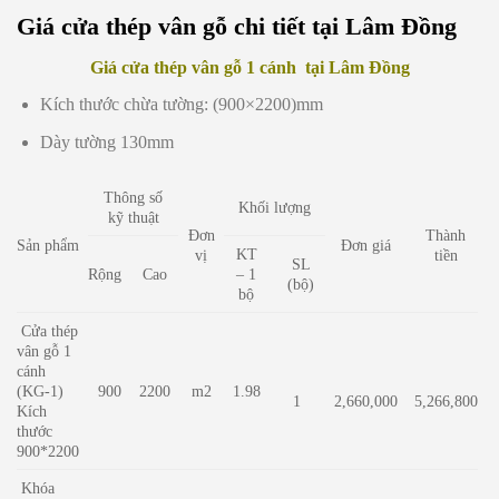
Giá cửa thép vân gỗ chi tiết tại Lâm Đồng
Giá cửa thép vân gỗ 1 cánh tại Lâm Đồng
Kích thước chừa tường: (900×2200)mm
Dày tường 130mm
Thông số
Khối lượng
kỹ thuật
Đơn
Thành
Sản phẩm
Đơn giá
KT
vị
tiền
SL
Rộng
Cao
– 1
(bộ)
bộ
Cửa thép
vân gỗ 1
cánh
(KG-1)
900
2200
m2
1.98
1
2,660,000
5,266,800
Kích
thước
900*2200
Khóa