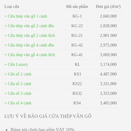
Loại cửa
Mã sản phẩm
Đơn giá (đ/m²)
+ Cửa thép vân gỗ 1 cánh
KG-1
2,660,000
+ Cửa thép vân gỗ 2 cánh đều
KG-22
2,828,000
+ Cửa thép vân gỗ 2 cánh lệch
KG-21
2,901.000
+ Cửa thép vân gỗ 4 cánh đều
KG-42
2,975,000
+ Cửa thép vân gỗ 4 cánh lệch
KG-41
3,069,000
+ Cửa Luxury
KL
3,174,000
+ Cửa sổ 1 cánh
KS1
4,487,000
+ Cửa sổ 2 cánh
KS22
3,311,000
+ Cửa sổ 3 cánh
KS32
3,353,000
+ Cửa sổ 4 cánh
KS4
3,405,000
LƯU Ý VỀ BÁO GIÁ CỬA THÉP VÂN GỖ
Bảng giá chưa bao gồm VAT 10%