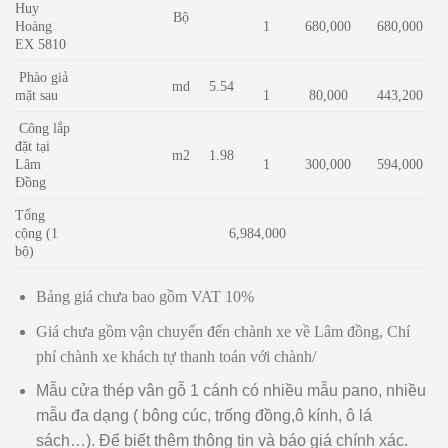
Huy
Bộ
Hoàng
1
680,000
680,000
EX 5810
Phào giả
md
5.54
mặt sau
1
80,000
443,200
Công lắp
đặt tại
m2
1.98
Lâm
1
300,000
594,000
Đồng
Tổng
cộng (1
6,984,000
bộ)
Bảng giá chưa bao gồm VAT 10%
Giá chưa gồm vận chuyển đến chành xe về Lâm đồng, Chí
phí chành xe khách tự thanh toán với chành/
Mẫu cửa thép vân gỗ 1 cánh có nhiều mẫu pano, nhiều
mẫu đa dạng ( bông cúc, trống đồng,ô kính, ô lá
sách…). Để biết thêm thông tin và báo giá chính xác.