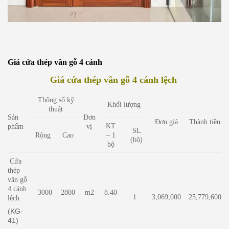
Giá cửa thép vân gỗ 4 cánh
Giá cửa thép vân gỗ 4 cánh lệch
Thông số kỹ
Khối lượng
thuật
Sản
Đơn
Đơn giá
Thành tiền
KT
phẩm
vị
SL
Rộng
Cao
– 1
(bộ)
bộ
Cửa
thép
vân gỗ
4 cánh
3000
2800
m2
8.40
1
3,069,000
25,779,600
lệch
(KG-
41)