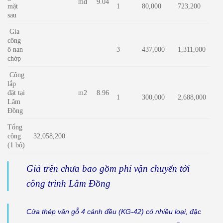
md
9.04
mặt
1
80,000
723,200
sau
Gia
công
ô nan
3
437,000
1,311,000
chớp
Công
lắp
đặt tại
m2
8.96
1
300,000
2,688,000
Lâm
Đồng
Tổng
cộng
32,058,200
(1 bộ)
Giá trên chưa bao gồm phí vận chuyển tới
công trình Lâm Đồng
Cửa thép vân gỗ 4 cánh đều (KG-42) có nhiều loại, đặc