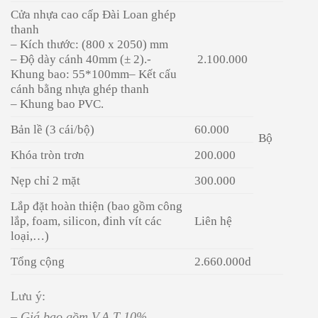
Cửa nhựa cao cấp Đài Loan ghép
thanh
– Kích thước: (800 x 2050) mm
– Độ dày cánh 40mm (± 2).-
2.100.000
Khung bao: 55*100mm– Kết cấu
cánh bằng nhựa ghép thanh
– Khung bao PVC.
Bản lề (3 cái/bộ)
60.000
Bộ
Khóa tròn trơn
200.000
Nẹp chỉ 2 mặt
300.000
Lắp đặt hoàn thiện (bao gồm công
lắp, foam, silicon, đinh vít các
Liên hệ
loại,…)
Tổng cộng
2.660.000d
Lưu ý:
– Giá bao gồm V.A.T 10%