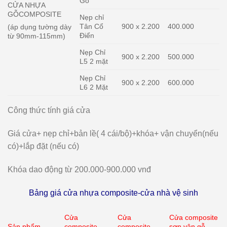
Gỗ
CỬA NHỰA
GỖCOMPOSITE
Nẹp chỉ
Tân Cổ
900 x 2.200
400.000
(áp dụng tường dày
Điển
từ 90mm-115mm)
Nẹp Chỉ
900 x 2.200
500.000
L5 2 mặt
Nẹp Chỉ
900 x 2.200
600.000
L6 2 Mặt
Công thức tính giá cửa
Giá cửa+ nẹp chỉ+bản lề( 4 cái/bộ)+khóa+ vận chuyển(nếu
có)+lắp đặt (nếu có)
Khóa dao động từ 200.000-900.000 vnđ
Bảng giá cửa nhựa composite-cửa nhà vệ sinh
Cửa
Cửa
Cửa composite
Sản phẩm
composite
composite
sơn vân gỗ