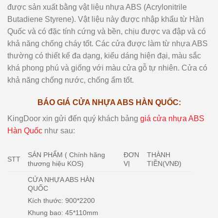
được sản xuất bằng vật liệu nhựa ABS (Acrylonitrile
Butadiene Styrene). Vật liệu này được nhập khẩu từ Hàn
Quốc và có đặc tính cứng và bền, chịu được va đập và có
khả năng chống cháy tốt. Các cửa được làm từ nhựa ABS
thường có thiết kế đa dạng, kiểu dáng hiện đại, màu sắc
khá phong phú và giống với màu cửa gỗ tự nhiên. Cửa có
khả năng chống nước, chống ẩm tốt.
BÁO GIÁ CỬA NHỰA ABS HÀN QUỐC:
KingDoor xin gửi đến quý khách bảng
giá cửa nhựa ABS
Hàn Quốc
như sau:
SẢN PHẨM ( Chính hãng
ĐƠN
THÀNH
STT
thương hiệu KOS)
VỊ
TIỀN(VNĐ)
CỬA NHỰA ABS HÀN
QUỐC
Kích thước: 900*2200
Khung bao: 45*110mm