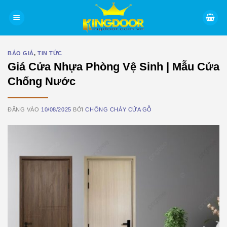
Bỏ
qua
nội
dung
BÁO GIÁ
,
TIN TỨC
Giá Cửa Nhựa Phòng Vệ Sinh | Mẫu Cửa
Chống Nước
ĐĂNG VÀO
10/08/2025
BỞI
CHỐNG CHÁY CỬA GỖ