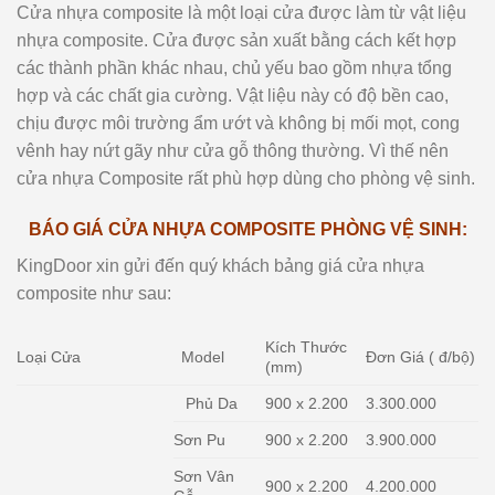
Cửa nhựa composite là một loại cửa được làm từ vật liệu
nhựa composite. Cửa được sản xuất bằng cách kết hợp
các thành phần khác nhau, chủ yếu bao gồm nhựa tổng
hợp và các chất gia cường. Vật liệu này có độ bền cao,
chịu được môi trường ẩm ướt và không bị mối mọt, cong
vênh hay nứt gãy như cửa gỗ thông thường. Vì thế nên
cửa nhựa Composite rất phù hợp dùng cho phòng vệ sinh.
BÁO GIÁ CỬA NHỰA COMPOSITE PHÒNG VỆ SINH:
KingDoor xin gửi đến quý khách bảng giá cửa nhựa
composite như sau:
Kích Thước
Loại Cửa
Model
Đơn Giá ( đ/bộ)
(mm)
Phủ Da
900 x 2.200
3.300.000
Sơn Pu
900 x 2.200
3.900.000
Sơn Vân
900 x 2.200
4.200.000