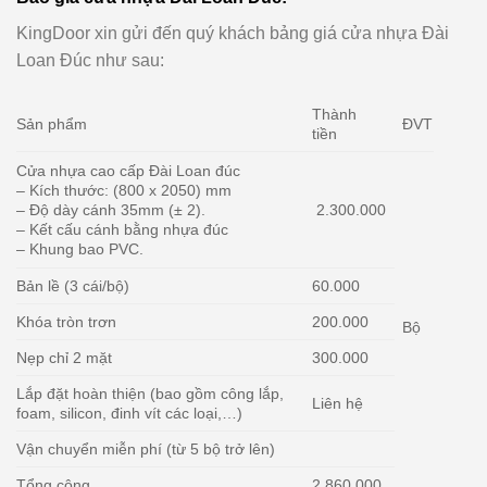
KingDoor xin gửi đến quý khách bảng giá cửa nhựa Đài
Loan Đúc như sau:
Thành
Sản phẩm
ĐVT
tiền
Cửa nhựa cao cấp Đài Loan đúc
– Kích thước: (800 x 2050) mm
– Độ dày cánh 35mm (± 2).
2.300.000
– Kết cấu cánh bằng nhựa đúc
– Khung bao PVC.
Bản lề (3 cái/bộ)
60.000
Khóa tròn trơn
200.000
Bộ
Nẹp chỉ 2 mặt
300.000
Lắp đặt hoàn thiện (bao gồm công lắp,
Liên hệ
foam, silicon, đinh vít các loại,…)
Vận chuyển miễn phí (từ 5 bộ trở lên)
Tổng cộng
2.860.000