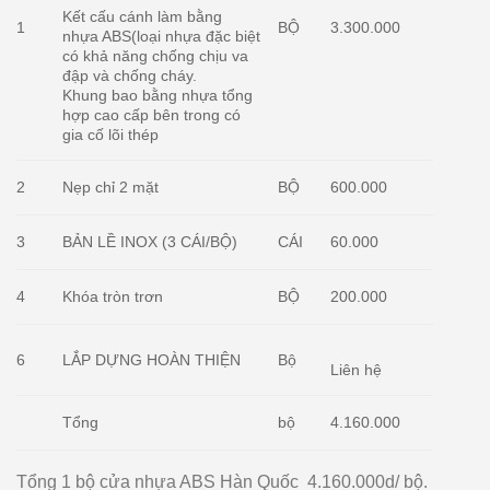
Kết cấu cánh làm bằng
1
BỘ
3.300.000
nhựa ABS(loại nhựa đặc biệt
có khả năng chống chịu va
đập và chống cháy.
Khung bao bằng nhựa tổng
hợp cao cấp bên trong có
gia cố lõi thép
2
Nẹp chỉ 2 mặt
BỘ
600.000
3
BẢN LỀ INOX (3 CÁI/BỘ)
CÁI
60.000
4
Khóa tròn trơn
BỘ
200.000
6
LẮP DỰNG HOÀN THIỆN
Bộ
Liên hệ
4.160.000
Tổng
bộ
Tổng 1 bộ cửa nhựa ABS Hàn Quốc 4.160.000d/ bộ.