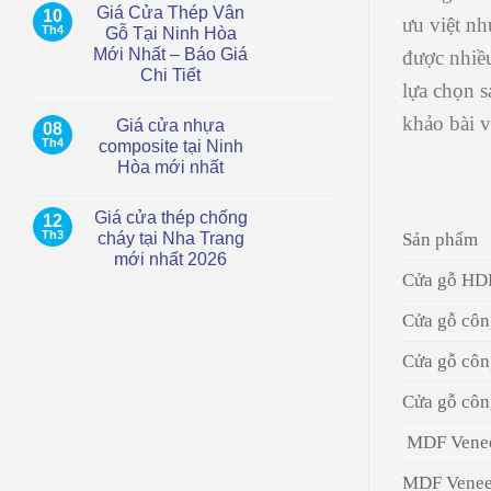
Giá Cửa Thép Vân
10
tại
bình
ưu việt n
TP.HCM
luận
Th4
Gỗ Tại Ninh Hòa
ở
–
Mới Nhất – Báo Giá
được nhiề
Giá
Hiện
Cửa
đại,
Chi Tiết
Thép
chống
lựa chọn 
Chống
Không
nước
Cháy
có
khảo bài v
Giá cửa nhựa
08
Tại
bình
Cam
luận
Th4
composite tại Ninh
ở
Ranh
Hòa mới nhất
Giá
|
Cửa
Mới
Không
Thép
Nhất
có
Vân
2026
Giá cửa thép chống
12
bình
Gỗ
luận
Th3
cháy tại Nha Trang
Sản phẩm
Tại
ở
Ninh
mới nhất 2026
Giá
Hòa
cửa
Cửa gỗ HD
Mới
Không
nhựa
Nhất
có
composite
–
bình
tại
Cửa gỗ côn
Báo
luận
Ninh
ở
Giá
Hòa
Giá
Chi
Cửa gỗ côn
mới
cửa
Tiết
nhất
thép
chống
Cửa gỗ cô
cháy
tại
Nha
MDF Vene
Trang
mới
MDF Veneer
nhất