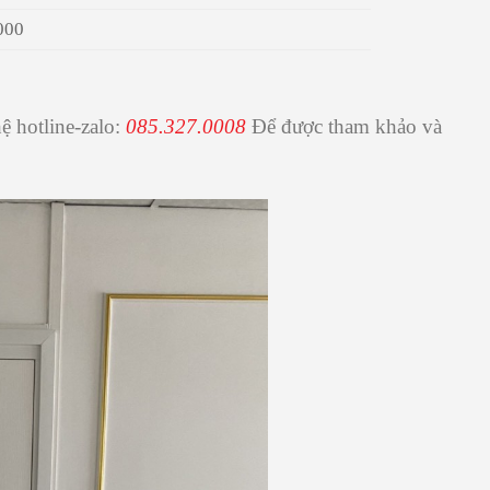
000
hệ hotline-zalo:
085.327.0008
Để được tham khảo và