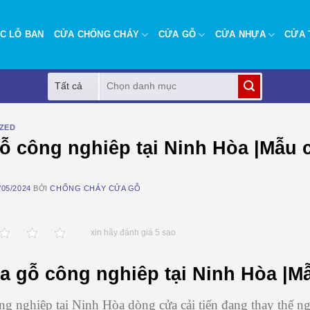
C LỖ BAN
CỬA CHỐNG CHÁY
CỬA GỖ
CỬA NHỰA
CỬA 
Tìm
kiếm:
ZED
ỗ công nghiêp tại Ninh Hòa |Mẫu 
/05/2024
BỞI
CHỐNG CHÁY CỬA GỖ
xin hãy đánh giá 5 sao
a gỗ công nghiêp tại Ninh Hòa |M
g nghiêp tại Ninh Hòa dòng cửa cải tiến đang thay thế ng