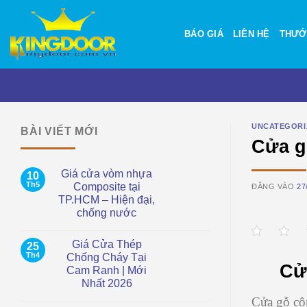
Bỏ
qua
BÁO GIÁ
LIÊN HỆ
THƯỚ
nội
dung
UNCATEGORI
BÀI VIẾT MỚI
Cửa g
Giá cửa vòm nhựa
10
Th5
Composite tại
ĐĂNG VÀO
27
TP.HCM – Hiện đại,
chống nước
Không
có
Giá Cửa Thép
25
bình
luận
Th4
Chống Cháy Tại
ở
Cử
Cam Ranh | Mới
Giá
cửa
Nhất 2026
vòm
nhựa
Không
Cửa gỗ côn
Composite
có