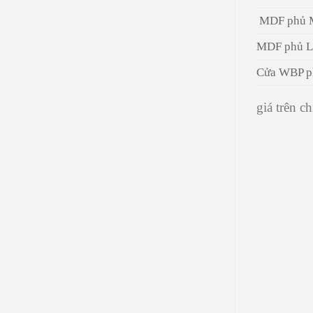
2026
MDF phủ 
MDF phủ L
Cửa WBP p
giá trên 