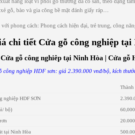
 xuất hàng loạt vì phôi gỗ thường đã có sẵn, theo dạng tấ
 xẻ gỗ, bào và gia công bề mặt đánh giấy ráp…
 với phong cách:
Phong cách hiện đại, trẻ trung, công năn
á chi tiết
Cửa gỗ công nghiệp tại
 Cửa gỗ công nghiêp tại Ninh Hòa | Cửa g
ỗ công nghiệp HDF sơn: giá 2.390.000 vnđ/bộ, kích th
Thành 
ng nghiệp HDF SƠN
2.390.
ái/ bộ)
60,00
trơn
20.00
t tại Ninh Hòa
500.0