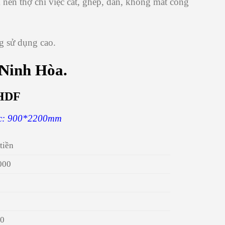
m nên thợ chỉ việc cắt, ghép, dán, không mất công
g sử dụng cao.
 Ninh Hòa.
ỗ HDF
ước: 900*2200mm
tiền
000
0
0
00