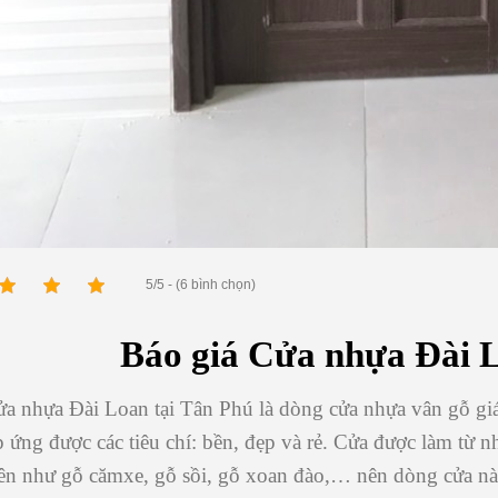
5/5 - (6 bình chọn)
Báo giá Cửa nhựa Đài L
a nhựa Đài Loan tại Tân Phú là dòng cửa nhựa vân gỗ giá 
p ứng được các tiêu chí: bền, đẹp và rẻ. Cửa được làm từ
iên như gỗ cămxe, gỗ sồi, gỗ xoan đào,… nên dòng cửa này 