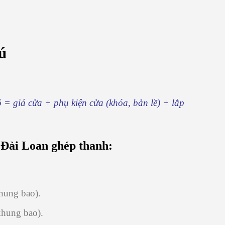
ú
 = giá cửa + phụ kiện cửa (khóa, bản lề) + lắp
 Đài Loan ghép thanh:
hung bao).
khung bao).