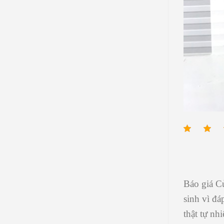
Báo giá Cử
sinh vì đá
thật tự nh