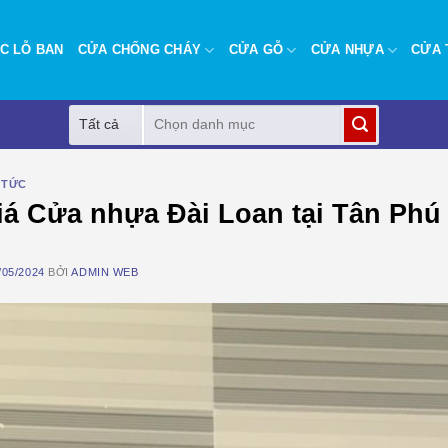
C LỖ BAN
CỬA CHỐNG CHÁY
CỬA GỖ
CỬA NHỰA
CỬA 
Tìm
kiếm:
 TỨC
iá Cửa nhựa Đài Loan tại Tân Phú
/05/2024
BỞI
ADMIN WEB