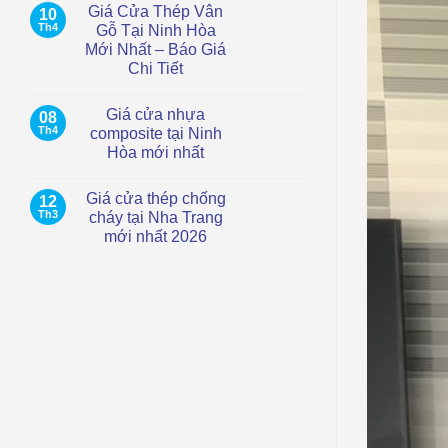
Giá Cửa Thép Vân
10
tại
bình
TP.HCM
luận
Th4
Gỗ Tại Ninh Hòa
ở
–
Mới Nhất – Báo Giá
Giá
Hiện
Cửa
đại,
Chi Tiết
Thép
chống
Chống
Không
nước
Cháy
có
Giá cửa nhựa
08
Tại
bình
Cam
luận
Th4
composite tại Ninh
ở
Ranh
Hòa mới nhất
Giá
|
Cửa
Mới
Không
Thép
Nhất
có
Vân
2026
Giá cửa thép chống
12
bình
Gỗ
luận
Th3
cháy tại Nha Trang
Tại
ở
Ninh
mới nhất 2026
Giá
Hòa
cửa
Mới
Không
nhựa
Nhất
có
composite
–
bình
tại
Báo
luận
Ninh
ở
Giá
Hòa
Giá
Chi
mới
cửa
Tiết
nhất
thép
chống
cháy
tại
Nha
Trang
mới
nhất