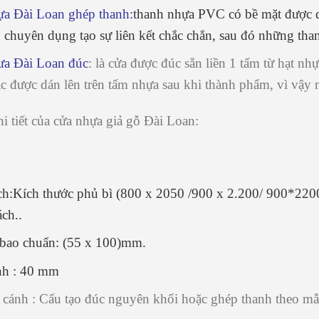
ựa Đài Loan ghép thanh
:
thanh nhựa PVC có bề mặt được d
o chuyên dụng tạo sự liên kết chắc chắn, sau đó những tha
ưa Đài Loan đúc
: là cửa được đúc sẵn liền 1 tấm từ hạt n
c được dán lên trên tấm nhựa sau khi thành phẩm, vì vậy m
i tiết của cửa nhựa giả gỗ Đài Loan:
h:Kích thước phủ bì (800 x 2050 /900 x 2.200/ 900*2200
ch..
bao chuẩn: (55 x 100)mm.
nh : 40 mm
 cánh : Cấu tạo đúc nguyên khối hoặc ghép thanh theo mẫ