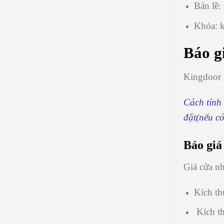
Bản lề:
Khóa: k
Báo g
Kingdoor x
Cách tính 
đặt(nếu có
Báo giá
Giá cửa n
Kích th
Kích th