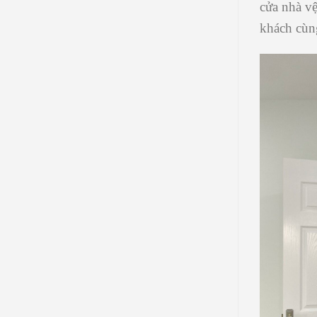
cửa nhà vệ
khách cùn