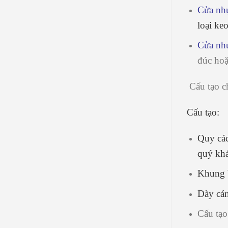
Cửa nh
loại ke
Cửa nh
đúc hoặ
Cấu tạo ch
Cấu tạo:
Quy các
quý khá
Khung 
Dày cá
Cấu tạo