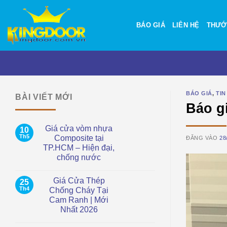
Bỏ
qua
BÁO GIÁ
LIÊN HỆ
THƯỚ
nội
dung
BÁO GIÁ
,
TIN
BÀI VIẾT MỚI
Báo g
Giá cửa vòm nhựa
10
Th5
Composite tại
ĐĂNG VÀO
28
TP.HCM – Hiện đại,
chống nước
Không
có
Giá Cửa Thép
25
bình
luận
Th4
Chống Cháy Tại
ở
Cam Ranh | Mới
Giá
cửa
Nhất 2026
vòm
nhựa
Không
Composite
có