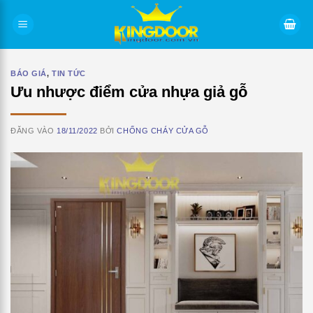
Bỏ
qua
nội
dung
BÁO GIÁ
,
TIN TỨC
Ưu nhược điểm cửa nhựa giả gỗ
ĐĂNG VÀO
18/11/2022
BỞI
CHỐNG CHÁY CỬA GỖ