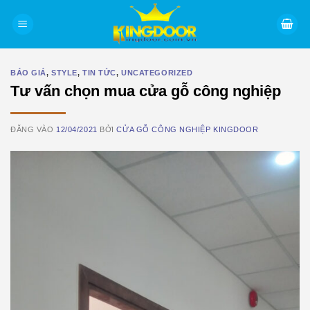
Bỏ
qua
nội
dung
BÁO GIÁ
,
STYLE
,
TIN TỨC
,
UNCATEGORIZED
Tư vấn chọn mua cửa gỗ công nghiệp
ĐĂNG VÀO
12/04/2021
BỞI
CỬA GỖ CÔNG NGHIỆP KINGDOOR