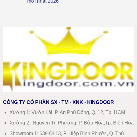
mới nhất 2026
Giá
Hòa
cửa
Mới
Không
nhựa
Nhất
có
composite
–
bình
tại
Báo
luận
Ninh
ở
Giá
Hòa
Giá
Chi
mới
cửa
Tiết
nhất
thép
chống
cháy
tại
Nha
Trang
mới
nhất
2026
CÔNG TY CỔ PHẦN SX - TM - XNK - KINGDOOR
Xưởng 1:
Vườn Lài, P. An Phú Đông, Q. 12, Tp. HCM
Xưởng 2:
Nguyễn Tri Phương, P. Bửu Hòa,Tp. Biên Hòa
Showroom 1
:
639 QL13, P. Hiệp Bình Phước, Q. Thủ