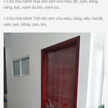
+ Chủ nhà mệnh Hoả nên sơn cửa màu: đỏ, cam, trắng,
vàng, bạc, xanh da trời, xanh lục.
+ Chủ nhà mệnh Thổ nên sơn cửa màu: vàng, nâu, hạt dẻ,
xám, lam, hồng, cam, tím.