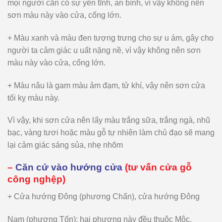
mọi người cần có sự yên tĩnh, an bình, vì vậy không nên
sơn màu này vào cửa, cổng lớn.
+ Màu xanh và màu đen tượng trưng cho sự u ám, gây cho
người ta cảm giác u uất nặng nề, vì vậy không nên sơn
màu này vào cửa, cổng lớn.
+ Màu nâu là gam màu ảm đạm, tử khí, vậy nên sơn cửa
tối kỵ màu này.
Vì vậy, khi sơn cửa nên lấy màu trắng sữa, trắng ngà, nhũ
bạc, vàng tươi hoặc màu gỗ tự nhiên làm chủ đạo sẽ mang
lại cảm giác sáng sủa, nhẹ nhõm
–
Căn cứ vào hướng cửa
(tư vấn cửa gỗ
công nghệp)
+ Cửa hướng Đông (phương Chấn), cửa hướng Đông
Nam (phương Tốn): hai phương này đều thuộc Mộc,