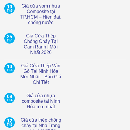
Giá cửa vòm nhựa
10
Th5
Composite tại
TP.HCM – Hiện đại,
chống nước
Không
có
Giá Cửa Thép
25
bình
luận
Th4
Chống Cháy Tại
ở
Cam Ranh | Mới
Giá
cửa
Nhất 2026
vòm
nhựa
Không
Composite
có
Giá Cửa Thép Vân
10
tại
bình
TP.HCM
luận
Th4
Gỗ Tại Ninh Hòa
ở
–
Mới Nhất – Báo Giá
Giá
Hiện
Cửa
đại,
Chi Tiết
Thép
chống
Chống
Không
nước
Cháy
có
Giá cửa nhựa
08
Tại
bình
Cam
luận
Th4
composite tại Ninh
ở
Ranh
Hòa mới nhất
Giá
|
Cửa
Mới
Không
Thép
Nhất
có
Vân
2026
Giá cửa thép chống
12
bình
Gỗ
luận
Th3
cháy tại Nha Trang
Tại
ở
Ninh