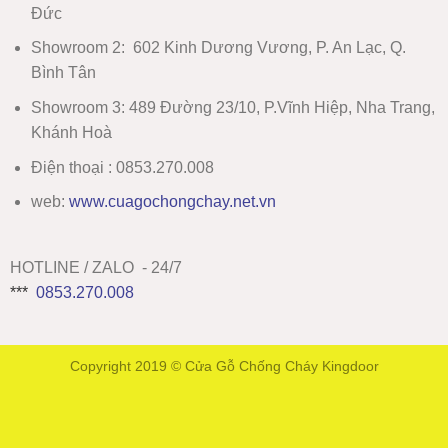
Đức
Showroom 2
:
602 Kinh Dương Vương, P. An Lạc, Q.
Bình Tân
Showroom 3:
489 Đường 23/10, P.Vĩnh Hiệp, Nha Trang,
Khánh Hoà
Điện thoại : 0853.270.008
web:
www
.
cuagochongchay.net.vn
HOTLINE / ZALO - 24/7
***
0853.270.008
Copyright 2019 ©
Cửa Gỗ Chống Cháy Kingdoor