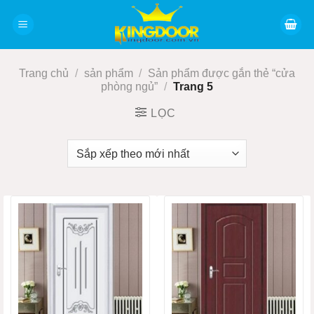
Bỏ
qua
nội
dung
Trang chủ
/
sản phẩm
/
Sản phẩm được gắn thẻ “cửa
phòng ngủ”
/
Trang 5
LỌC