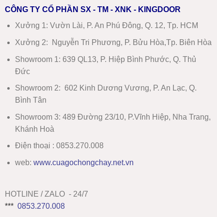
CÔNG TY CỔ PHẦN SX - TM - XNK - KINGDOOR
Xưởng 1:
Vườn Lài, P. An Phú Đông, Q. 12, Tp. HCM
Xưởng 2:
Nguyễn Tri Phương, P. Bửu Hòa,Tp. Biên Hòa
Showroom 1
:
639 QL13, P. Hiệp Bình Phước, Q. Thủ
Đức
Showroom 2
:
602 Kinh Dương Vương, P. An Lạc, Q.
Bình Tân
Showroom 3:
489 Đường 23/10, P.Vĩnh Hiệp, Nha Trang,
Khánh Hoà
Điện thoại : 0853.270.008
web:
www
.
cuagochongchay.net.vn
HOTLINE / ZALO - 24/7
***
0853.270.008