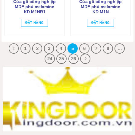
Cửa gỗ công nghiệp
Cửa gỗ công nghiệp
MDF phủ melamine
MDF phủ melamine
KD.M1NR1
KD.M1N
ĐẶT HÀNG
ĐẶT HÀNG
1
2
3
4
5
6
7
8
…
24
25
26