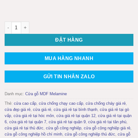
Cửa gỗ công nghiệp MDF phủ melamine KD.M1NR1 số lượng
ĐẶT HÀNG
MUA HÀNG NHANH
GỬI TIN NHẮN ZALO
Danh mục:
Cửa gỗ MDF Melamine
Thẻ:
cửa cao cấp
,
cửa chống chạy cao cấp
,
cửa chống cháy giá rẻ
,
cửa đẹp giá rẻ
,
cửa giá rẻ
,
cửa giá rẻ tại bình thạnh
,
cửa giá rẻ tại gò
vấp
,
cửa giá rẻ tại hóc môn
,
cửa giá rẻ tại quận 12
,
cửa giá rẻ tại quận
6
,
cửa giá rẻ tại quận 7
,
cửa giá rẻ tại quận 9
,
cửa giá rẻ tại tân phú
,
cửa giá rẻ tại thủ đức
,
cửa gỗ công nghiệp
,
cửa gỗ cộng nghiệp giá rẻ
,
cửa gỗ công nghiệp hồ chí minh
,
cửa gỗ công nghiệp thủ đức
,
cửa gỗ