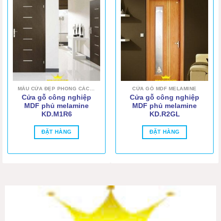
MẪU CỬA ĐẸP PHONG CÁCH HIỆN ĐẠI
CỬA GỖ MDF MELAMINE
Cửa gỗ công nghiệp
Cửa gỗ công nghiệp
MDF phủ melamine
MDF phủ melamine
KD.M1R6
KD.R2GL
ĐẶT HÀNG
ĐẶT HÀNG