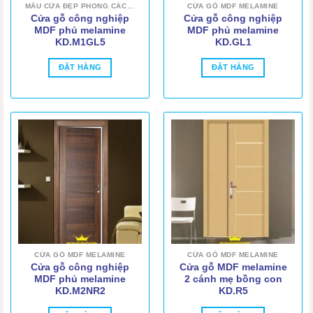
MẪU CỬA ĐẸP PHONG CÁCH HIỆN ĐẠI
CỬA GỖ MDF MELAMINE
Cửa gỗ công nghiệp
Cửa gỗ công nghiệp
MDF phủ melamine
MDF phủ melamine
KD.M1GL5
KD.GL1
ĐẶT HÀNG
ĐẶT HÀNG
CỬA GỖ MDF MELAMINE
CỬA GỖ MDF MELAMINE
Cửa gỗ công nghiệp
Cửa gỗ MDF melamine
MDF phủ melamine
2 cánh mẹ bồng con
KD.M2NR2
KD.R5