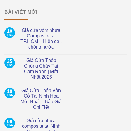
BÀI VIẾT MỚI
Giá cửa vòm nhựa
10
Th5
Composite tại
TP.HCM – Hiện đại,
chống nước
Không
có
Giá Cửa Thép
25
bình
luận
Th4
Chống Cháy Tại
ở
Cam Ranh | Mới
Giá
cửa
Nhất 2026
vòm
nhựa
Không
Composite
có
Giá Cửa Thép Vân
10
tại
bình
TP.HCM
luận
Th4
Gỗ Tại Ninh Hòa
ở
–
Mới Nhất – Báo Giá
Giá
Hiện
Cửa
đại,
Chi Tiết
Thép
chống
Chống
Không
nước
Cháy
có
Giá cửa nhựa
08
Tại
bình
Cam
luận
Th4
composite tại Ninh
ở
Ranh