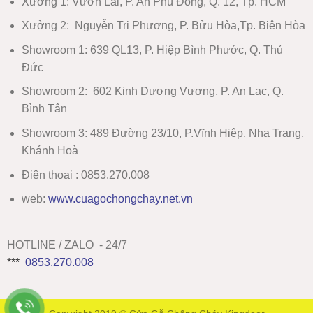
Xưởng 1:
Vườn Lài, P. An Phú Đông, Q. 12, Tp. HCM
Xưởng 2:
Nguyễn Tri Phương, P. Bửu Hòa,Tp. Biên Hòa
Showroom 1
:
639 QL13, P. Hiệp Bình Phước, Q. Thủ
Đức
Showroom 2
:
602 Kinh Dương Vương, P. An Lạc, Q.
Bình Tân
Showroom 3:
489 Đường 23/10, P.Vĩnh Hiệp, Nha Trang,
Khánh Hoà
Điện thoại : 0853.270.008
web:
www
.
cuagochongchay.net.vn
HOTLINE / ZALO - 24/7
***
0853.270.008