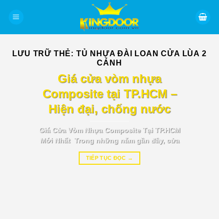
Bỏ
qua
nội
dung
LƯU TRỮ THẺ:
TỦ NHỰA ĐÀI LOAN CỬA LÙA 2
CÁNH
BÁO GIÁ TIN TỨC
Giá cửa vòm nhựa
Composite tại TP.HCM –
Hiện đại, chống nước
Giá Cửa Vòm Nhựa Composite Tại TP.HCM
Mới Nhất Trong những năm gần đây, cửa
TIẾP TỤC ĐỌC
→