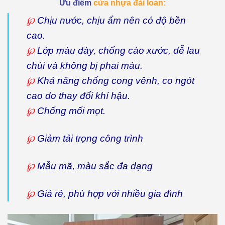
Ưu điểm
cửa nhựa đài loan:
℘
Chịu nước, chịu ẩm nên có độ bền
cao.
℘
Lớp màu dày, chống cào xước, dễ lau
chùi và không bị phai màu.
℘
Khả năng chống cong vênh, co ngót
cao do thay đổi khí hậu.
℘
Chống mối mọt.
℘
Giảm tải trọng công trình
℘
Mẫu mã, màu sắc đa dạng
℘
Giá rẻ, phù hợp với nhiều gia đình