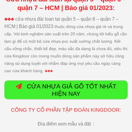
quận 7 – HCM | Báo giá 01/2023:
♣♣♣
cửa nhựa đài loan tại quận 5 – quận 6 – quận 7 –
HCM | Báo giá 01/2023
thuộc dòng cửa nhựa giá rẻ và trung
cấp. Với kinh nghiệm sản xuất trên 20 năm, chúng tôi hiểu gỗ cần
làm gì để có một bộ cửa nhựa pvc xuất xưởng chất lượng. Kết
cấu vững chắc, thiết kế đẹp, màu sắc đa dạng là chưa đủ, siêu thị
cửa Kingdoor còn mong muốn dòng sản phẩm này sở hữu công
năng sử dụng tuyệt vời nhằm đáp ứng mọi yêu cầu ngày càng
cao cửa khách hàng.
♣♣♣
CỬA NHỰA GIẢ GỖ TỐT NHẤT
HIỆN NAY
CÔNG TY CỔ P
HẦN
TẬP ĐOÀN KINGDOOR:
Địa điểm xem mẫu và đặt :