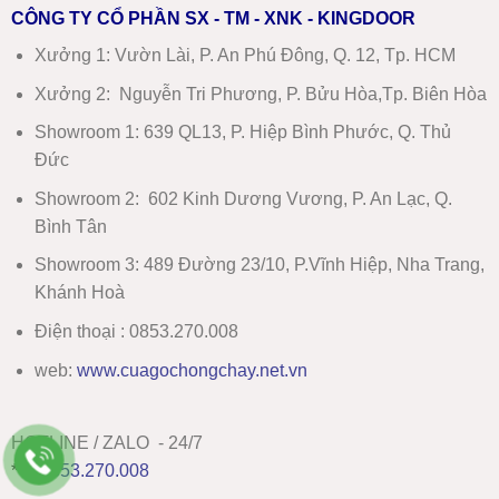
CÔNG TY CỔ PHẦN SX - TM - XNK - KINGDOOR
Xưởng 1:
Vườn Lài, P. An Phú Đông, Q. 12, Tp. HCM
Xưởng 2:
Nguyễn Tri Phương, P. Bửu Hòa,Tp. Biên Hòa
Showroom 1
:
639 QL13, P. Hiệp Bình Phước, Q. Thủ
Đức
Showroom 2
:
602 Kinh Dương Vương, P. An Lạc, Q.
Bình Tân
Showroom 3:
489 Đường 23/10, P.Vĩnh Hiệp, Nha Trang,
Khánh Hoà
Điện thoại : 0853.270.008
web:
www
.
cuagochongchay.net.vn
HOTLINE / ZALO - 24/7
***
0853.270.008