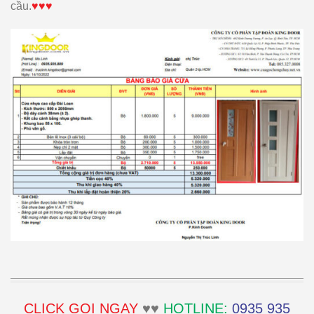
cầu.
♥♥♥
CLICK GỌI NGAY
♥♥
HOTLINE:
0935 935