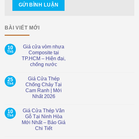
BÀI VIẾT MỚI
Giá cửa vòm nhựa
10
Th5
Composite tại
TP.HCM – Hiện đại,
chống nước
Không
có
Giá Cửa Thép
25
bình
luận
Th4
Chống Cháy Tại
ở
Cam Ranh | Mới
Giá
cửa
Nhất 2026
vòm
nhựa
Không
Composite
có
Giá Cửa Thép Vân
10
tại
bình
TP.HCM
luận
Th4
Gỗ Tại Ninh Hòa
ở
–
Mới Nhất – Báo Giá
Giá
Hiện
Cửa
đại,
Chi Tiết
Thép
chống
Chống
Không
nước
Cháy
có