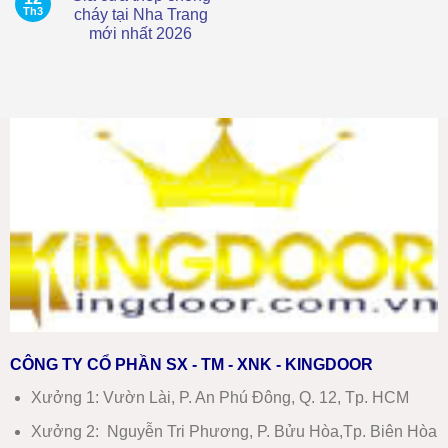
Gỗ
luận
Th3
cháy tại Nha Trang
Tại
ở
Ninh
mới nhất 2026
Giá
Hòa
cửa
Mới
Không
nhựa
Nhất
có
composite
–
bình
tại
Báo
luận
Ninh
ở
Giá
Hòa
Giá
Chi
mới
cửa
Tiết
nhất
thép
chống
cháy
tại
Nha
Trang
mới
nhất
2026
CÔNG TY CỔ PHẦN SX - TM - XNK - KINGDOOR
Xưởng 1:
Vườn Lài, P. An Phú Đông, Q. 12, Tp. HCM
Xưởng 2:
Nguyễn Tri Phương, P. Bửu Hòa,Tp. Biên Hòa