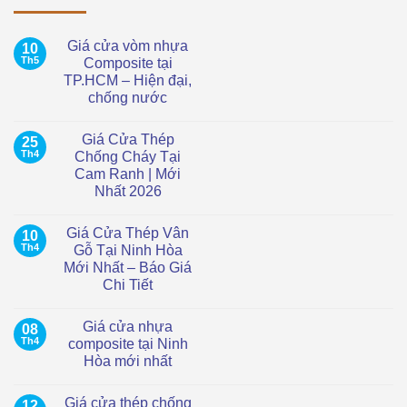
Giá cửa vòm nhựa
10
Th5
Composite tại
TP.HCM – Hiện đại,
chống nước
Không
có
Giá Cửa Thép
25
bình
luận
Th4
Chống Cháy Tại
ở
Cam Ranh | Mới
Giá
cửa
Nhất 2026
vòm
nhựa
Không
Composite
có
Giá Cửa Thép Vân
10
tại
bình
TP.HCM
luận
Th4
Gỗ Tại Ninh Hòa
ở
–
Mới Nhất – Báo Giá
Giá
Hiện
Cửa
đại,
Chi Tiết
Thép
chống
Chống
Không
nước
Cháy
có
Giá cửa nhựa
08
Tại
bình
Cam
luận
Th4
composite tại Ninh
ở
Ranh
Hòa mới nhất
Giá
|
Cửa
Mới
Không
Thép
Nhất
có
Vân
2026
Giá cửa thép chống
12
bình