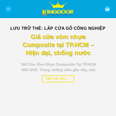
Bỏ
qua
nội
dung
LƯU TRỮ THẺ:
LẮP CỬA GỖ CÔNG NGHIỆP
BÁO GIÁ TIN TỨC
Giá cửa vòm nhựa
Composite tại TP.HCM –
Hiện đại, chống nước
Giá Cửa Vòm Nhựa Composite Tại TP.HCM
Mới Nhất Trong những năm gần đây, cửa
TIẾP TỤC ĐỌC
→