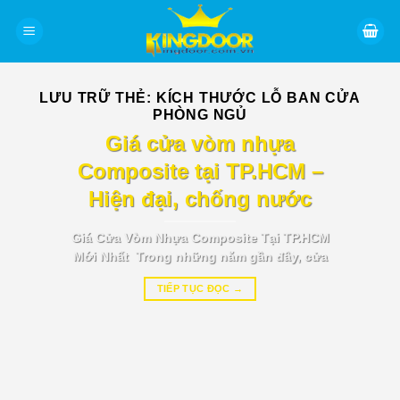
Bỏ
qua
nội
dung
LƯU TRỮ THẺ:
KÍCH THƯỚC LỖ BAN CỬA
PHÒNG NGỦ
BÁO GIÁ TIN TỨC
Giá cửa vòm nhựa
Composite tại TP.HCM –
Hiện đại, chống nước
Giá Cửa Vòm Nhựa Composite Tại TP.HCM
Mới Nhất Trong những năm gần đây, cửa
TIẾP TỤC ĐỌC
→