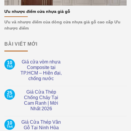
Ưu nhược điểm cửa nhựa giả gỗ
Ưu và nhược điểm của dòng cửa nhựa giả gỗ cao cấp Ưu
nhược điểm
BÀI VIẾT MỚI
Giá cửa vòm nhựa
10
Th5
Composite tại
TP.HCM – Hiện đại,
chống nước
Không
có
Giá Cửa Thép
25
bình
luận
Th4
Chống Cháy Tại
ở
Cam Ranh | Mới
Giá
cửa
Nhất 2026
vòm
nhựa
Không
Composite
có
Giá Cửa Thép Vân
10
tại
bình
TP.HCM
luận
Th4
Gỗ Tại Ninh Hòa
ở
–