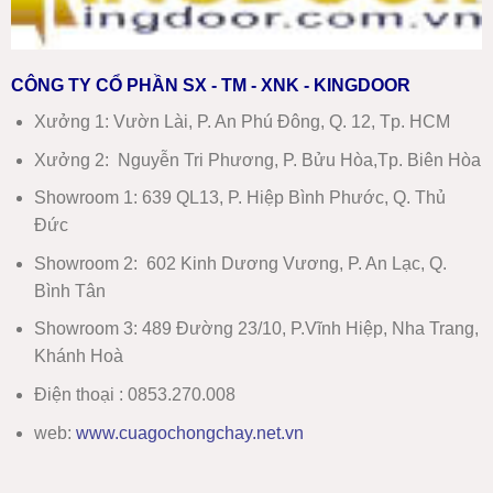
CÔNG TY CỔ PHẦN SX - TM - XNK - KINGDOOR
Xưởng 1:
Vườn Lài, P. An Phú Đông, Q. 12, Tp. HCM
Xưởng 2:
Nguyễn Tri Phương, P. Bửu Hòa,Tp. Biên Hòa
Showroom 1
:
639 QL13, P. Hiệp Bình Phước, Q. Thủ
Đức
Showroom 2
:
602 Kinh Dương Vương, P. An Lạc, Q.
Bình Tân
Showroom 3:
489 Đường 23/10, P.Vĩnh Hiệp, Nha Trang,
Khánh Hoà
Điện thoại : 0853.270.008
web:
www
.
cuagochongchay.net.vn