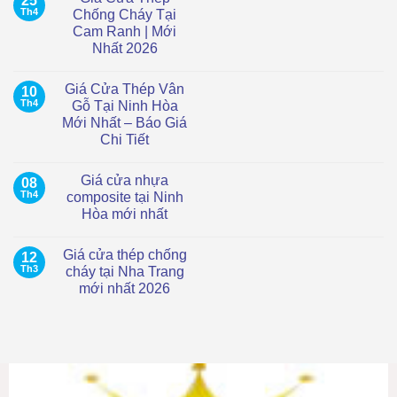
25
luận
Th4
Chống Cháy Tại
ở
Cam Ranh | Mới
Giá
cửa
Nhất 2026
vòm
nhựa
Không
Composite
có
Giá Cửa Thép Vân
10
tại
bình
TP.HCM
luận
Th4
Gỗ Tại Ninh Hòa
ở
–
Mới Nhất – Báo Giá
Giá
Hiện
Cửa
đại,
Chi Tiết
Thép
chống
Chống
Không
nước
Cháy
có
Giá cửa nhựa
08
Tại
bình
Cam
luận
Th4
composite tại Ninh
ở
Ranh
Hòa mới nhất
Giá
|
Cửa
Mới
Không
Thép
Nhất
có
Vân
2026
Giá cửa thép chống
12
bình
Gỗ
luận
Th3
cháy tại Nha Trang
Tại
ở
Ninh
mới nhất 2026
Giá
Hòa
cửa
Mới
Không
nhựa
Nhất
có
composite
–
bình
tại
Báo
luận
Ninh
ở
Giá
Hòa
Giá
Chi
mới
cửa
Tiết
nhất
thép