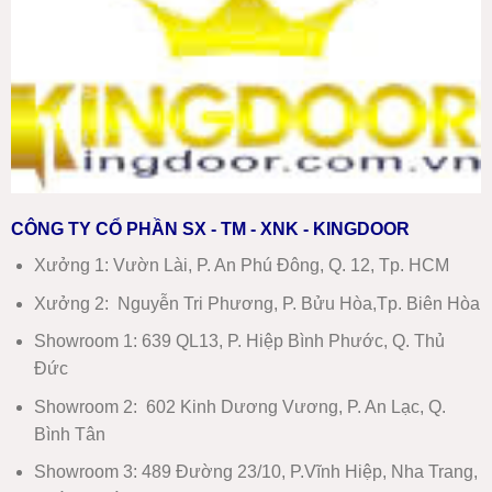
chống
cháy
tại
Nha
Trang
mới
nhất
2026
CÔNG TY CỔ PHẦN SX - TM - XNK - KINGDOOR
Xưởng 1:
Vườn Lài, P. An Phú Đông, Q. 12, Tp. HCM
Xưởng 2:
Nguyễn Tri Phương, P. Bửu Hòa,Tp. Biên Hòa
Showroom 1
:
639 QL13, P. Hiệp Bình Phước, Q. Thủ
Đức
Showroom 2
:
602 Kinh Dương Vương, P. An Lạc, Q.
Bình Tân
Showroom 3:
489 Đường 23/10, P.Vĩnh Hiệp, Nha Trang,