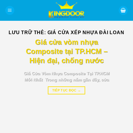
Bỏ
qua
nội
dung
LƯU TRỮ THẺ:
GIÁ CỬA XẾP NHỰA ĐÀI LOAN
BÁO GIÁ TIN TỨC
Giá cửa vòm nhựa
Composite tại TP.HCM –
Hiện đại, chống nước
Giá Cửa Vòm Nhựa Composite Tại TP.HCM
Mới Nhất Trong những năm gần đây, cửa
TIẾP TỤC ĐỌC
→