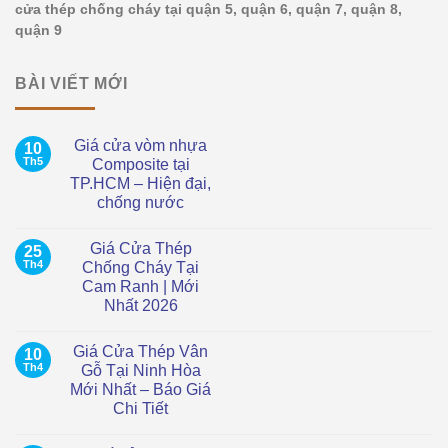
cửa thép chống cháy tại quận 5, quận 6, quận 7, quận 8,
quận 9
BÀI VIẾT MỚI
Giá cửa vòm nhựa
10
Th5
Composite tại
TP.HCM – Hiện đại,
chống nước
Không
có
Giá Cửa Thép
25
bình
luận
Th4
Chống Cháy Tại
ở
Cam Ranh | Mới
Giá
cửa
Nhất 2026
vòm
nhựa
Không
Composite
có
Giá Cửa Thép Vân
10
tại
bình
TP.HCM
luận
Th4
Gỗ Tại Ninh Hòa
ở
–
Mới Nhất – Báo Giá
Giá
Hiện
Cửa
đại,
Chi Tiết
Thép
chống
Chống
Không
nước
Cháy
có