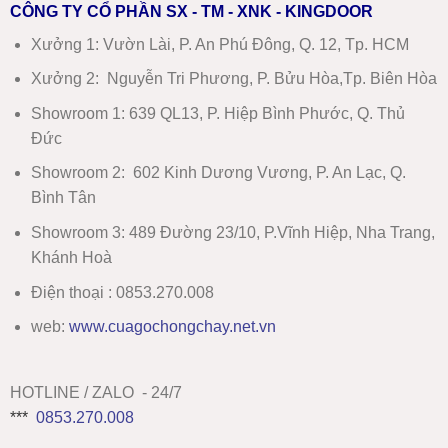
CÔNG TY CỔ PHẦN SX - TM - XNK - KINGDOOR
Xưởng 1:
Vườn Lài, P. An Phú Đông, Q. 12, Tp. HCM
Xưởng 2:
Nguyễn Tri Phương, P. Bửu Hòa,Tp. Biên Hòa
Showroom 1
:
639 QL13, P. Hiệp Bình Phước, Q. Thủ
Đức
Showroom 2
:
602 Kinh Dương Vương, P. An Lạc, Q.
Bình Tân
Showroom 3:
489 Đường 23/10, P.Vĩnh Hiệp, Nha Trang,
Khánh Hoà
Điện thoại : 0853.270.008
web:
www
.
cuagochongchay.net.vn
HOTLINE / ZALO - 24/7
***
0853.270.008