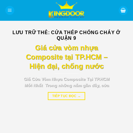
Bỏ
qua
nội
dung
LƯU TRỮ THẺ:
CỬA THÉP CHỐNG CHÁY Ở
QUẬN 9
BÁO GIÁ TIN TỨC
Giá cửa vòm nhựa
Composite tại TP.HCM –
Hiện đại, chống nước
Giá Cửa Vòm Nhựa Composite Tại TP.HCM
Mới Nhất Trong những năm gần đây, cửa
TIẾP TỤC ĐỌC
→