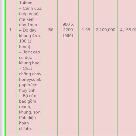
1.4mm.
– Cánh cửa
thép nguội
mạ kẽm
900 X
dày 1mm.
1
Bộ
2200
1.98
2,100,000
4,158,0
– Độ dày
(MM)
khung 45 x
100 (±
5mm).
– Joint cao
su dọc
khung bao.
– Chất
chống cháy
honeycomb
paper/sợi
thủy tinh.
– Bộ cửa
bao gồm
(cánh,
khung, sơn
tĩnh điện
hoàn
chỉnh).