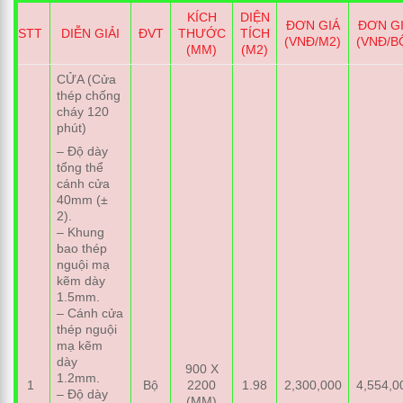
KÍCH
DIỆN
ĐƠN GIÁ
ĐƠN G
STT
DIỄN GIẢI
ĐVT
THƯỚC
TÍCH
(VNĐ/M2)
(VNĐ/B
(MM)
(M2)
CỬA (Cửa
thép chống
cháy 120
phút)
– Độ dày
tổng thể
cánh cửa
40mm (±
2).
– Khung
bao thép
nguội mạ
kẽm dày
1.5mm.
– Cánh cửa
thép nguội
mạ kẽm
dày
900 X
1.2mm.
1
Bộ
2200
1.98
2,300,000
4,554,0
– Độ dày
(MM)