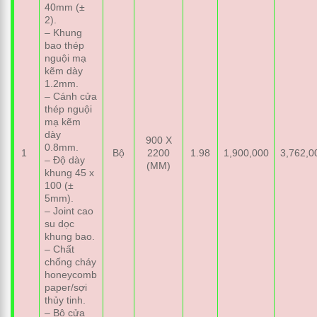
40mm (±
2).
– Khung
bao thép
nguội mạ
kẽm dày
1.2mm.
– Cánh cửa
thép nguội
mạ kẽm
dày
900 X
0.8mm.
1
Bộ
2200
1.98
1,900,000
3,762,0
– Độ dày
(MM)
khung 45 x
100 (±
5mm).
– Joint cao
su dọc
khung bao.
– Chất
chống cháy
honeycomb
paper/sợi
thủy tinh.
– Bộ cửa