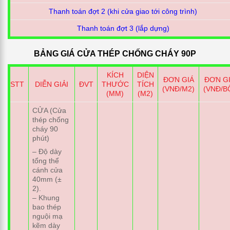
Thanh toán đợt 2 (khi cửa giao tới công trình)
Thanh toán đợt 3 (lắp dựng)
BẢNG GIÁ CỬA THÉP CHỐNG CHÁY 90P
KÍCH
DIỆN
ĐƠN GIÁ
ĐƠN G
STT
DIỄN GIẢI
ĐVT
THƯỚC
TÍCH
(VNĐ/M2)
(VNĐ/B
(MM)
(M2)
CỬA (Cửa
thép chống
cháy 90
phút)
– Độ dày
tổng thể
cánh cửa
40mm (±
2).
– Khung
bao thép
nguội mạ
kẽm dày