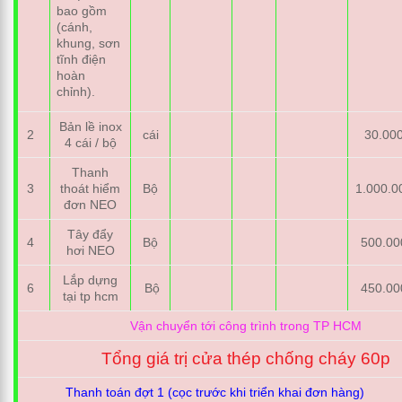
bao gồm
(cánh,
khung, sơn
tĩnh điện
hoàn
chỉnh).
Bản lề inox
2
cái
30.00
4 cái / bộ
Thanh
3
thoát hiểm
Bộ
1.000.0
đơn NEO
Tây đẩy
4
Bộ
500.00
hơi NEO
Lắp dựng
6
Bộ
450.00
tại tp hcm
Vận chuyển tới công trình trong TP HCM
Tổng giá trị cửa thép chống cháy 60p
Thanh toán đợt 1 (cọc trước khi triển khai đơn hàng)