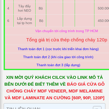
Tây đẩy
4
Bộ
500.00
hơi NEO
Lắp dựng
6
Bộ
450.00
tại tp hcm
Vận chuyển tới công trình trong TP HCM
Tổng giá trị cửa thép chống cháy 120p
Thanh toán đợt 1 (cọc trước khi triển khai đơn hàng)
Thanh toán đợt 2 (khi cửa giao tới công trình)
Thanh toán đợt 3 (lắp dựng)
XIN MỜI QUÝ KHÁCH CILCK VÀO LINK MÔ TẢ
BÊN DƯỚI ĐỂ BIẾT THÊM VỀ
BÁO GIÁ CỬA GỖ
CHỐNG CHÁY MDF VENEER, MDF MELAMINE
VÀ MDF LAMINATE AN CƯỜNG [60P, 90P, 120P]