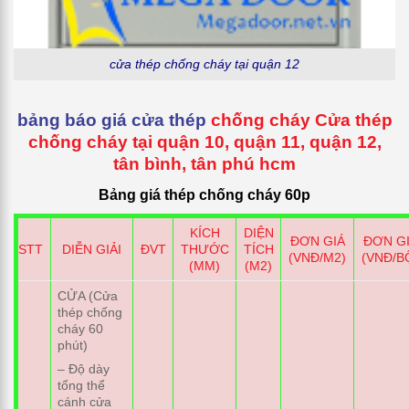
cửa thép chống cháy tại quận 12
bảng báo giá cửa thép
chống cháy
Cửa thép
chống cháy tại
quận 10, quận 11, quận 12,
tân bình, tân phú hcm
Bảng giá thép chống cháy 60p
KÍCH
DIỆN
ĐƠN GIÁ
ĐƠN G
STT
DIỄN GIẢI
ĐVT
THƯỚC
TÍCH
(VNĐ/M2)
(VNĐ/B
(MM)
(M2)
CỬA (Cửa
thép chống
cháy 60
phút)
– Độ dày
tổng thể
cánh cửa