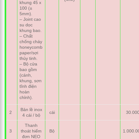
khung 45 x
100 (±
5mm).
– Joint cao
su dọc
khung bao.
– Chất
chống cháy
honeycomb
paper/sợi
thủy tinh.
– Bộ cửa
bao gồm
(cánh,
khung, sơn
tĩnh điện
hoàn
chỉnh).
Bản lề inox
2
cái
30.00
4 cái / bộ
Thanh
3
thoát hiểm
Bộ
1.000.0
đơn NEO