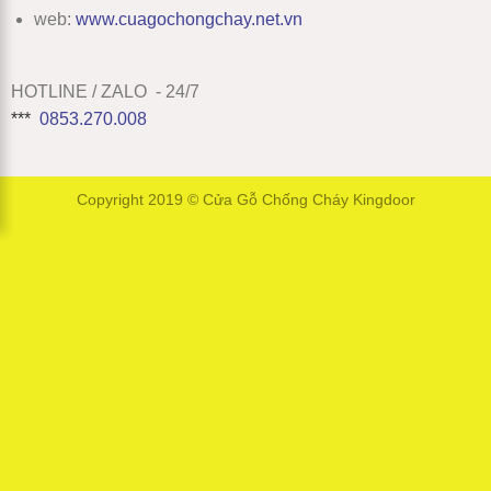
web:
www
.
cuagochongchay.net.vn
HOTLINE / ZALO - 24/7
***
0853.270.008
Copyright 2019 ©
Cửa Gỗ Chống Cháy Kingdoor