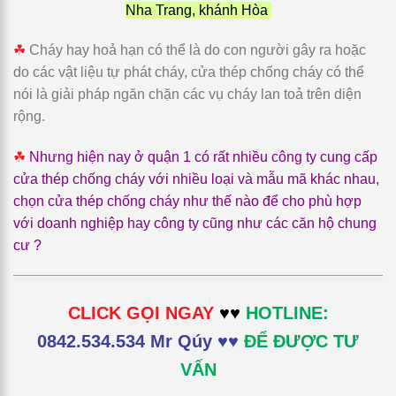
Nha Trang, khánh Hòa
☘
Cháy hay hoả hạn có thể là do con người gây ra hoặc
do các vật liệu tự phát cháy, cửa thép chống cháy có thể
nói là giải pháp ngăn chặn các vụ cháy lan toả trên diện
rộng.
☘
Nhưng hiện nay ở quận 1 có rất nhiều công ty cung cấp
cửa thép chống cháy với nhiều loại và mẫu mã khác nhau,
chọn cửa thép chống cháy như thế nào để cho phù hợp
với doanh nghiệp hay công ty cũng như các căn hộ chung
cư ?
CLICK GỌI NGAY
♥♥
HOTLINE:
0842.534.534 Mr Qúy ♥♥
ĐỂ ĐƯỢC TƯ
VẤN