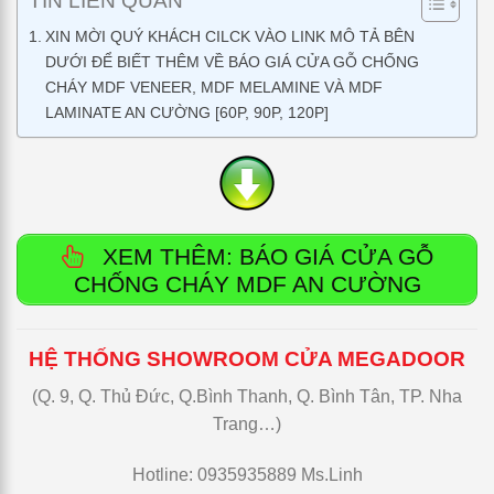
TIN LIÊN QUAN
XIN MỜI QUÝ KHÁCH CILCK VÀO LINK MÔ TẢ BÊN
DƯỚI ĐỂ BIẾT THÊM VỀ BÁO GIÁ CỬA GỖ CHỐNG
CHÁY MDF VENEER, MDF MELAMINE VÀ MDF
LAMINATE AN CƯỜNG [60P, 90P, 120P]
XEM THÊM: BÁO GIÁ CỬA GỖ
CHỐNG CHÁY MDF AN CƯỜNG
HỆ THỐNG SHOWROOM CỬA MEGADOOR
(Q. 9, Q. Thủ Đức, Q.Bình Thanh, Q. Bình Tân, TP. Nha
Trang…)
Hotline: 0935935889 Ms.Linh