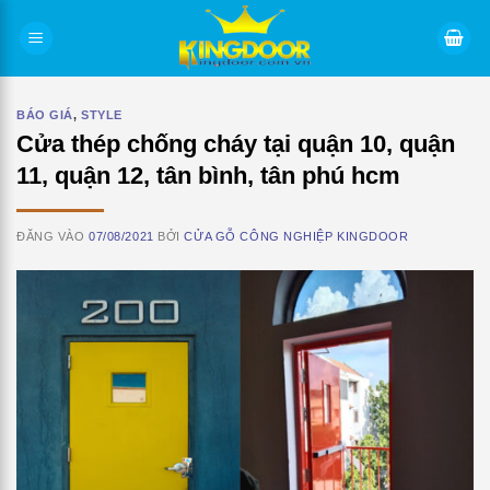
Bỏ
qua
nội
dung
BÁO GIÁ
,
STYLE
Cửa thép chống cháy tại quận 10, quận
11, quận 12, tân bình, tân phú hcm
ĐĂNG VÀO
07/08/2021
BỞI
CỬA GỖ CÔNG NGHIỆP KINGDOOR