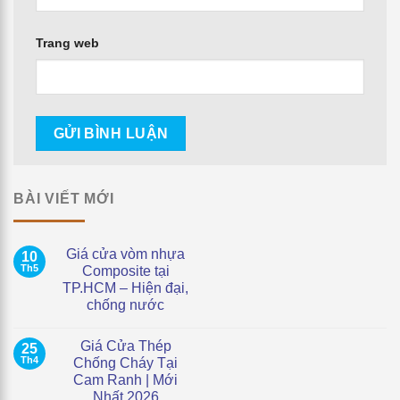
Trang web
BÀI VIẾT MỚI
Giá cửa vòm nhựa
10
Th5
Composite tại
TP.HCM – Hiện đại,
chống nước
Không
có
Giá Cửa Thép
25
bình
luận
Th4
Chống Cháy Tại
ở
Cam Ranh | Mới
Giá
cửa
Nhất 2026