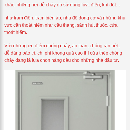
khác, những nơi dễ cháy do sử dụng lửa, điện, khí đốt…
như trạm điện, trạm biến áp, nhà để động cơ và những khu
vực cần thoát hiểm như cầu thang, sảnh hút thuốc, cửa
thoát hiểm.
Với những ưu điểm chống cháy, an toàn, chống rạn nứt,
dễ dàng bảo trì, chi phí không quá cao thì cửa thép chống
cháy đang là lựa chọn hàng đầu cho những nhà đầu tư.