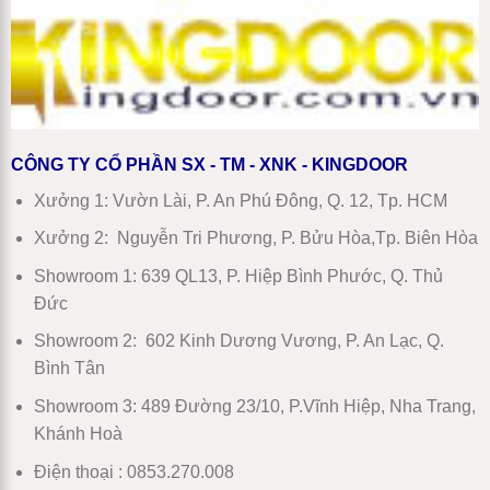
mới
nhất
2026
CÔNG TY CỔ PHẦN SX - TM - XNK - KINGDOOR
Xưởng 1:
Vườn Lài, P. An Phú Đông, Q. 12, Tp. HCM
Xưởng 2:
Nguyễn Tri Phương, P. Bửu Hòa,Tp. Biên Hòa
Showroom 1
:
639 QL13, P. Hiệp Bình Phước, Q. Thủ
Đức
Showroom 2
:
602 Kinh Dương Vương, P. An Lạc, Q.
Bình Tân
Showroom 3:
489 Đường 23/10, P.Vĩnh Hiệp, Nha Trang,
Khánh Hoà
Điện thoại : 0853.270.008