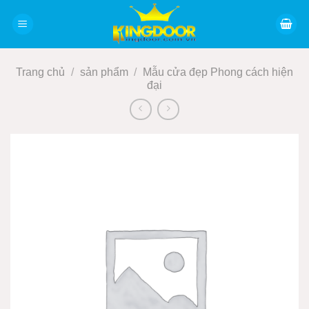
Bỏ
qua
nội
dung
Trang chủ
/
sản phẩm
/
Mẫu cửa đẹp Phong cách hiện
đại