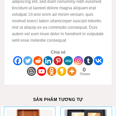
adipiscing elit, sed diam nonummy nibh euismod
tincidunt ut laoreet dolore magna aliquam erat
volutpat. Ut wisi enim ad minim veniam, quis
nostrud exerci tation ullamcorper suscipit lobortis
nisl ut aliquip ex ea commodo consequat. Duis
autem vel eum iriure dolor in hendrerit in vulputate
velit esse molestie consequat
Chia sẻ
0
Shares
SẢN PHẨM TƯƠNG TỰ