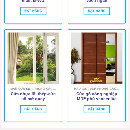
Mẫu: B-671
vách ngăn
ĐẶT HÀNG
ĐẶT HÀNG
MẪU CỬA ĐẸP PHONG CÁCH HIỆN ĐẠI
MẪU CỬA ĐẸP PHONG CÁCH HIỆN ĐẠI
Cửa nhựa lõi thép-cửa
Cửa gỗ công nghiệp
sổ mở quay
MDF phủ veneer lùa
ĐẶT HÀNG
ĐẶT HÀNG