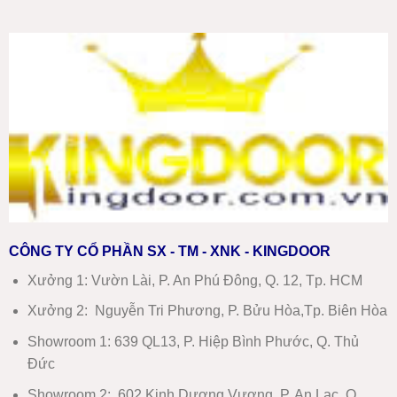
CÔNG TY CỔ PHẦN SX - TM - XNK - KINGDOOR
Xưởng 1:
Vườn Lài, P. An Phú Đông, Q. 12, Tp. HCM
Xưởng 2:
Nguyễn Tri Phương, P. Bửu Hòa,Tp. Biên Hòa
Showroom 1
:
639 QL13, P. Hiệp Bình Phước, Q. Thủ
Đức
Showroom 2
:
602 Kinh Dương Vương, P. An Lạc, Q.