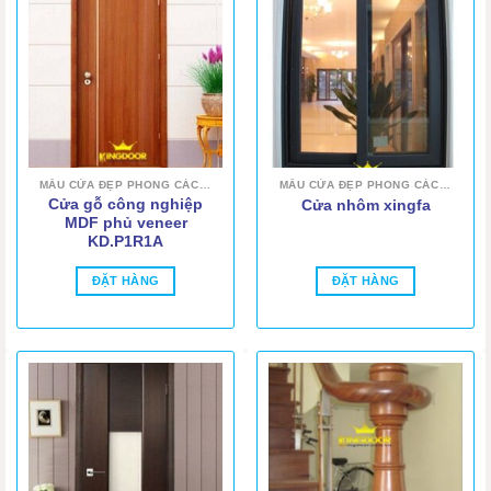
MẪU CỬA ĐẸP PHONG CÁCH HIỆN ĐẠI
MẪU CỬA ĐẸP PHONG CÁCH HIỆN ĐẠI
Cửa gỗ công nghiệp
Cửa nhôm xingfa
MDF phủ veneer
KD.P1R1A
ĐẶT HÀNG
ĐẶT HÀNG