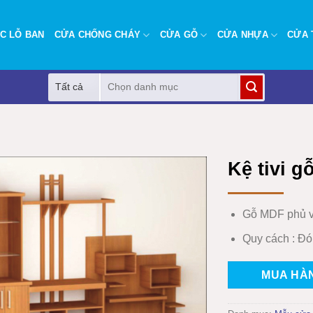
C LỖ BAN
CỬA CHỐNG CHÁY
CỬA GỖ
CỬA NHỰA
CỬA 
Tìm
kiếm:
Kệ tivi g
Gỗ MDF phủ v
Quy cách : Đó
MUA HÀ