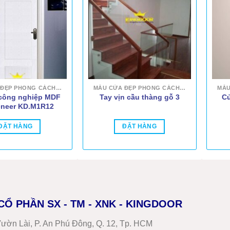
MẪU CỬA ĐẸP PHONG CÁCH HIỆN ĐẠI
MẪU CỬA ĐẸP PHONG CÁCH HIỆN ĐẠI
công nghiệp MDF
Cử
Tay vịn cầu thàng gỗ 3
eneer KD.M1R12
ĐẶT HÀNG
ĐẶT HÀNG
CỔ PHẦN SX - TM - XNK - KINGDOOR
ườn Lài, P. An Phú Đông, Q. 12, Tp. HCM