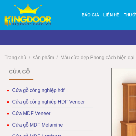
Bỏ
qua
BÁO GIÁ
LIÊN HỆ
THƯỚ
nội
dung
Trang chủ
/
sản phẩm
/
Mẫu cửa đẹp Phong cách hiện đại
CỬA GỖ
Cửa gỗ công nghiệp hdf
Cửa gỗ công nghiệp HDF Veneer
Cửa MDF Veneer
Cửa gỗ MDF Melamine