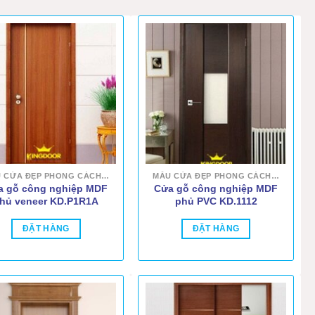
MẪU CỬA ĐẸP PHONG CÁCH HIỆN ĐẠI
MẪU CỬA ĐẸP PHONG CÁCH HIỆN ĐẠI
a gỗ công nghiệp MDF
Cửa gỗ công nghiệp MDF
hủ veneer KD.P1R1A
phủ PVC KD.1112
ĐẶT HÀNG
ĐẶT HÀNG