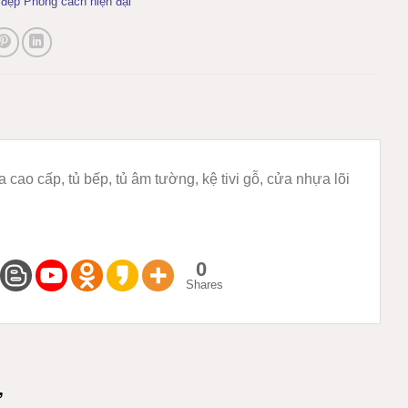
đẹp Phong cách hiện đại
cao cấp, tủ bếp, tủ âm tường, kệ tivi gỗ, cửa nhựa lõi
0
Shares
M
Ự