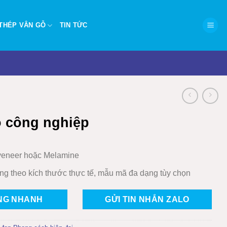
THÉP VÂN GỖ
TIN TỨC
ỗ công nghiệp
eneer hoặc Melamine
ng theo kích thước thực tế, mẫu mã đa dạng tùy chọn
NG NHANH
GỬI TIN NHẮN ZALO