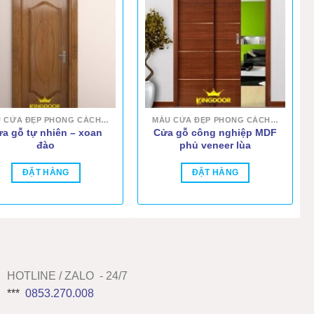
MẪU CỬA ĐẸP PHONG CÁCH HIỆN ĐẠI
MẪU CỬA ĐẸP PHONG CÁCH HIỆN ĐẠI
a gỗ tự nhiên – xoan
Cửa gỗ công nghiệp MDF
đào
phủ veneer lùa
ĐẶT HÀNG
ĐẶT HÀNG
HOTLINE / ZALO - 24/7
***
0853.270.008