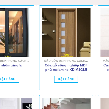
MẪU CỬA ĐẸP PHONG CÁCH HIỆN ĐẠI
MẪU CỬA ĐẸP PHONG CÁCH HIỆN ĐẠI
Cửa gỗ công nghiệp MDF
Cử
 nhôm xingfa
phủ melamine KD.M1GL5
p
ĐẶT HÀNG
ĐẶT HÀNG