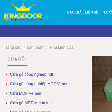
Bỏ
qua
BÁO GIÁ
LIÊN HỆ
THƯỚ
nội
dung
Trang chủ
/
sản phẩm
/
Phụ kiện cửa
CỬA GỖ
Cửa gỗ công nghiệp hdf
Cửa gỗ công nghiệp HDF Veneer
Cửa MDF Veneer
Cửa gỗ MDF Melamine