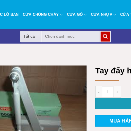
C LỖ BAN
CỬA CHỐNG CHÁY
CỬA GỖ
CỬA NHỰA
CỬA 
Tìm
kiếm:
Tay đẩy 
Tay đẩy hơi news
MUA HÀ