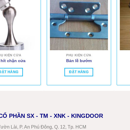
HỤ KIỆN CỬA
PHỤ KIỆN CỬA
 hít chặn cửa
Bản lề bướm
ĐẶT HÀNG
ĐẶT HÀNG
CỔ PHẦN SX - TM - XNK - KINGDOOR
ườn Lài, P. An Phú Đông, Q. 12, Tp. HCM