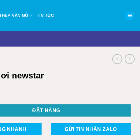
THÉP VÂN GỖ
TIN TỨC
hơi newstar
tar số lượng
ĐẶT HÀNG
NG NHANH
GỬI TIN NHẮN ZALO