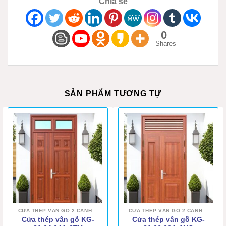
Chia sẻ
0
Shares
SẢN PHẨM TƯƠNG TỰ
CỬA THÉP VÂN GỖ 2 CÁNH LỆCH
CỬA THÉP VÂN GỖ 2 CÁNH LỆCH
Cửa thép vân gỗ KG-
Cửa thép vân gỗ KG-