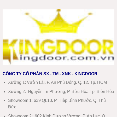
CÔNG TY CỔ PHẦN SX - TM - XNK - KINGDOOR
Xưởng 1:
Vườn Lài, P. An Phú Đông, Q. 12, Tp. HCM
Xưởng 2:
Nguyễn Tri Phương, P. Bửu Hòa,Tp. Biên Hòa
Showroom 1
:
639 QL13, P. Hiệp Bình Phước, Q. Thủ
Đức
Showroom 2
:
602 Kinh Dương Vương, P. An Lạc, Q.