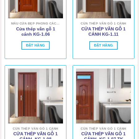
MẪU CỬA ĐẸP PHONG CÁCH HIỆN ĐẠI
CỬA THÉP VÂN GỖ 1 CÁNH
Cửa thép vân gỗ 1
CỬA THÉP VÂN GỖ 1
cánh KG-1.06
CÁNH KG-1.11
ĐẶT HÀNG
ĐẶT HÀNG
CỬA THÉP VÂN GỖ 1 CÁNH
CỬA THÉP VÂN GỖ 1 CÁNH
CỬA THÉP VÂN GỖ 1
CỬA THÉP VÂN GỖ 1