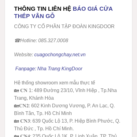
THÔNG TIN LIÊN HỆ
BÁO GIÁ CỬA
THÉP VÂN GỖ
CÔNG TY CỔ PHẦN TẬP ĐOÀN KINGDOOR
☎Hotline: 085.327.0008
Website:
cuagochongchay
.net.vn
Fanpage: Nha Trang KingDoor
Hệ thống showroom xem mẫu thực tế
🏡 𝐂𝐍 1: 489 Đường 23/10, Vĩnh Hiệp , Tp.Nha
Trang, Khánh Hòa
🏡𝐂𝐍𝟐: 602 Kinh Dương Vương, P. An Lạc, Q.
Bình Tân, Tp. Hồ Chí Minh
🏡 𝐂𝐍𝟑: 639 Quốc Lộ 13, P. Hiệp Bình Phước, Q.
Thủ Đức , Tp. Hồ Chí Minh.
🏡 𝐂𝐍𝟒: 235 Quốc Lộ 1K, P. Linh Xuân, TP. Thủ