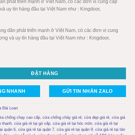
dần phát triển mạnh ở Việt Nam, có các đơn vị cung cấp
và uy tín hàng đầu tại Việt Nam như : Kingdoor,
ang dần phát triển mạnh ở Việt Nam, có các đơn vị cung
ợng và uy tín hàng đầu tại Việt Nam như : Kingdoor,
AN KD.YW-48 số lượng
ĐẶT HÀNG
NG NHANH
GỬI TIN NHẮN ZALO
 Đài Loan
ửa chống chạy cao cấp
,
cửa chống cháy giá rẻ
,
cửa đẹp giá rẻ
,
cửa giá
h thạnh
,
cửa giá rẻ tại gò vấp
,
cửa giá rẻ tại hóc môn
,
cửa giá rẻ tại
tại quận 6
,
cửa giá rẻ tại quận 7
,
cửa giá rẻ tại quận 9
,
cửa giá rẻ tại tân