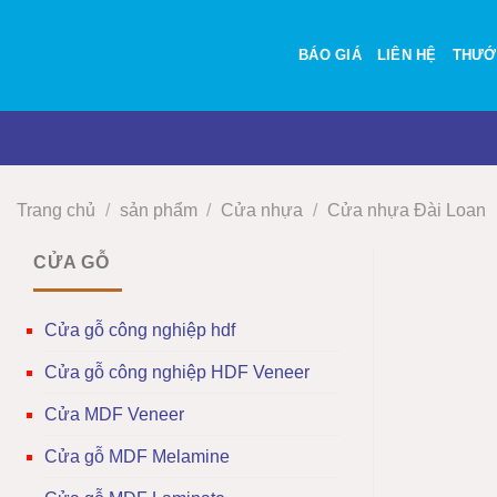
Bỏ
qua
BÁO GIÁ
LIÊN HỆ
THƯỚ
nội
dung
Trang chủ
/
sản phẩm
/
Cửa nhựa
/
Cửa nhựa Đài Loan
CỬA GỖ
Cửa gỗ công nghiệp hdf
Cửa gỗ công nghiệp HDF Veneer
Cửa MDF Veneer
Cửa gỗ MDF Melamine