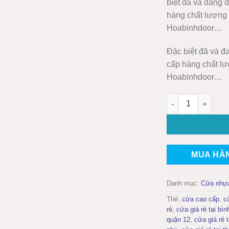
biệt đã và đang 
hàng chất lượng 
Hoabinhdoor…
Đặc biệt đã và đ
cấp hàng chất lư
Hoabinhdoor…
CỬA NHỰA ĐÀI LO
MUA HÀ
Danh mục:
Cửa nhựa
Thẻ:
cửa cao cấp
,
c
rẻ
,
cửa giá rẻ tại bìn
quận 12
,
cửa giá rẻ 