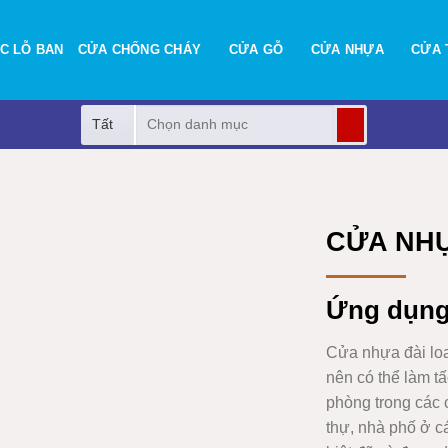
C LỖ BAN
CỬA CHỐNG CHÁY
CỬA GỖ
CỬA NHỰA
CỬA 
Tìm
kiếm:
CỬA NHỰ
Ứng dụn
Cửa nhựa đài l
nên có thể làm t
phòng trong các 
thự, nhà phố ở c