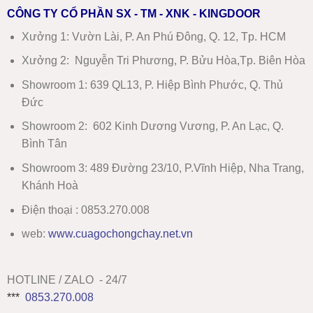
CÔNG TY CỔ PHẦN SX - TM - XNK - KINGDOOR
Xưởng 1:
Vườn Lài, P. An Phú Đông, Q. 12, Tp. HCM
Xưởng 2:
Nguyễn Tri Phương, P. Bửu Hòa,Tp. Biên Hòa
Showroom 1
:
639 QL13, P. Hiệp Bình Phước, Q. Thủ
Đức
Showroom 2
:
602 Kinh Dương Vương, P. An Lạc, Q.
Bình Tân
Showroom 3:
489 Đường 23/10, P.Vĩnh Hiệp, Nha Trang,
Khánh Hoà
Điện thoại : 0853.270.008
web:
www
.
cuagochongchay.net.vn
HOTLINE / ZALO - 24/7
***
0853.270.008