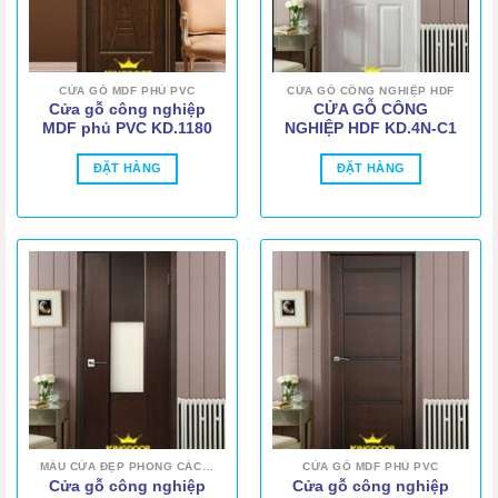
CỬA GỖ MDF PHỦ PVC
CỬA GỖ CÔNG NGHIỆP HDF
Cửa gỗ công nghiệp
CỬA GỖ CÔNG
MDF phủ PVC KD.1180
NGHIỆP HDF KD.4N-C1
ĐẶT HÀNG
ĐẶT HÀNG
MẪU CỬA ĐẸP PHONG CÁCH HIỆN ĐẠI
CỬA GỖ MDF PHỦ PVC
Cửa gỗ công nghiệp
Cửa gỗ công nghiệp