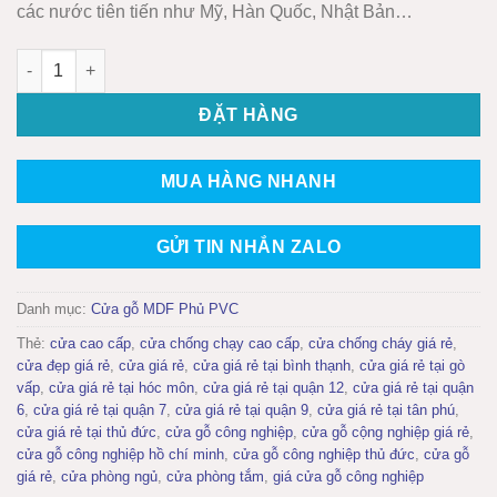
các nước tiên tiến như Mỹ, Hàn Quốc, Nhật Bản…
Cửa gỗ công nghiệp MDF phủ PVC KD.1031 số lượng
ĐẶT HÀNG
MUA HÀNG NHANH
GỬI TIN NHẮN ZALO
Danh mục:
Cửa gỗ MDF Phủ PVC
Thẻ:
cửa cao cấp
,
cửa chống chạy cao cấp
,
cửa chống cháy giá rẻ
,
cửa đẹp giá rẻ
,
cửa giá rẻ
,
cửa giá rẻ tại bình thạnh
,
cửa giá rẻ tại gò
vấp
,
cửa giá rẻ tại hóc môn
,
cửa giá rẻ tại quận 12
,
cửa giá rẻ tại quận
6
,
cửa giá rẻ tại quận 7
,
cửa giá rẻ tại quận 9
,
cửa giá rẻ tại tân phú
,
cửa giá rẻ tại thủ đức
,
cửa gỗ công nghiệp
,
cửa gỗ cộng nghiệp giá rẻ
,
cửa gỗ công nghiệp hồ chí minh
,
cửa gỗ công nghiệp thủ đức
,
cửa gỗ
giá rẻ
,
cửa phòng ngủ
,
cửa phòng tắm
,
giá cửa gỗ công nghiệp