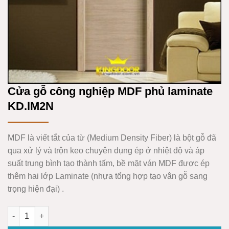
Cửa gỗ công nghiệp MDF phủ laminate
KD.lM2N
MDF
là viết tắt của từ (Medium Density Fiber) là bột gỗ đã
qua xử lý và trộn keo chuyên dụng ép ở nhiệt độ và áp
suất trung bình tạo thành tấm, bề mặt ván MDF được ép
thêm hai lớp Laminate (nhựa tổng hợp tạo vân gỗ sang
trọng hiện đại) .
Cửa gỗ công nghiệp MDF phủ laminate KD.lM2N số lượng