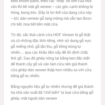
theo khuôn panô, theo các “nhịp” lồi lõm của hoa
văn thì bề mặt gỗ veneer – các góc cạnh không bị
hỏng, bong tróc. Đây là lợi thế của dạng cửa này
– tức dán veneer gỗ lạng mỏng mà vẫn tạo được
chi tiết, họa tiết trên mặt cửa.
Từ đó, sắc thái cánh cửa HDF Veneer là gỗ thật
và có những đặc tính riêng. nhờ sử dụng gỗ vụn,
gỗ miếng nhỏ, gỗ tận thu, gỗ trồng trong tự
nhiên… qua các khâu tẩm sấy để ổn định chất,
thớ gỗ. Sau đó ghép nóng lại bằng keo đặc biệt
để thành cây gỗ và ván làm cửa nên giá thành
cửa ghép dán veneer thấp hơn nhiều so với cửa
bằng gỗ tự nhiên.
Bằng nguyên liệu gỗ tự nhiên nhưng để giá thành
hạ nhà sản xuất đã “chế biến” ra loại cửa bằng gỗ
ghép, mặt ngoài dán veneer