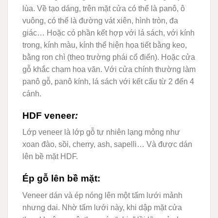
lùa. Về tạo dáng, trên mặt cửa có thể là panô, ô
vuông, có thể là đường vát xiên, hình tròn, đa
giác… Hoặc có phần kết hợp với lá sách, với kính
trong, kính màu, kính thể hiện họa tiết bằng keo,
bằng ron chì (theo trường phái cổ điển). Hoặc cửa
gỗ khắc chạm hoa văn. Với cửa chính thường làm
panô gỗ, panô kính, lá sách với kết cấu từ 2 đến 4
cánh.
HDF veneer
:
Lớp veneer là lớp gỗ tự nhiên lạng mỏng như
xoan đào, sồi, cherry, ash, sapelli… Và được dán
lên bề mặt HDF.
Ép gỗ lên bề mặt:
Veneer dán và ép nóng lên một tấm lưới mảnh
nhưng dai. Nhờ tấm lưới này, khi dập mặt cửa