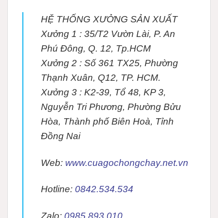
HỆ THỐNG XƯỞNG SẢN XUẤT
Xưởng 1 :
35/T2 Vườn Lài, P. An
Phú Đông, Q. 12, Tp.HCM
Xưởng 2 :
Số 361 TX25, Phường
Thạnh Xuân, Q12, TP. HCM.
Xưởng 3 :
K2-39, Tổ 48, KP 3,
Nguyễn Tri Phương, Phường Bửu
Hòa, Thành phố Biên Hoà, Tỉnh
Đồng Nai
Web:
www.cuagochongchay.net.vn
Hotline:
0842.534.534
Zalo:
0985.893.010