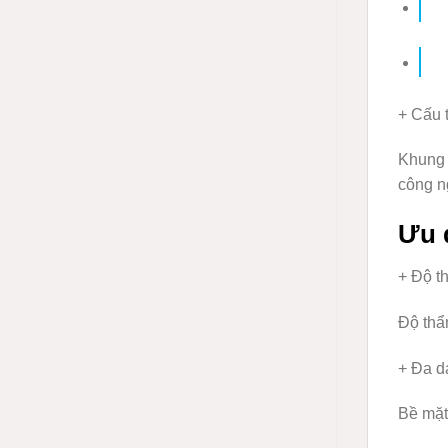
+ Cấu 
Khung 
công n
Ưu 
+ Độ t
Độ thẩ
+ Đa d
Bề mặt