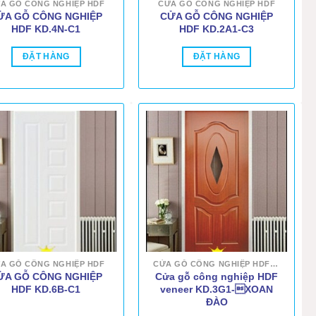
A GỖ CÔNG NGHIỆP HDF
CỬA GỖ CÔNG NGHIỆP HDF
ỬA GỖ CÔNG NGHIỆP
CỬA GỖ CÔNG NGHIỆP
HDF KD.4N-C1
HDF KD.2A1-C3
ĐẶT HÀNG
ĐẶT HÀNG
A GỖ CÔNG NGHIỆP HDF
CỬA GỖ CÔNG NGHIỆP HDF VENEER
ỬA GỖ CÔNG NGHIỆP
Cửa gỗ công nghiệp HDF
HDF KD.6B-C1
veneer KD.3G1-XOAN
ĐÀO