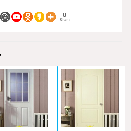
0
Shares
M
Ự