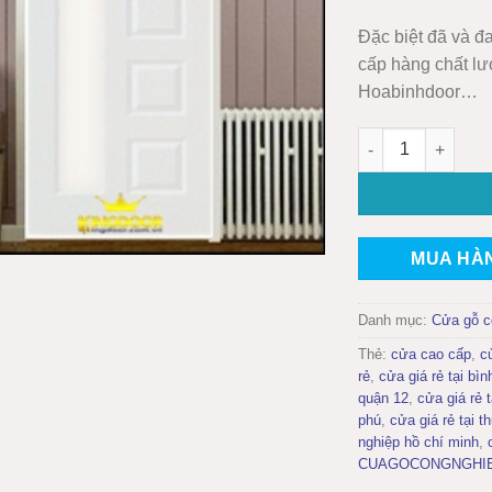
Đặc biệt đã và đ
cấp hàng chất lư
Hoabinhdoor…
CỬA GỖ CÔNG NG
MUA HÀ
Danh mục:
Cửa gỗ c
Thẻ:
cửa cao cấp
,
c
rẻ
,
cửa giá rẻ tại bìn
quận 12
,
cửa giá rẻ 
phú
,
cửa giá rẻ tại t
nghiệp hồ chí minh
,
CUAGOCONGNGHI