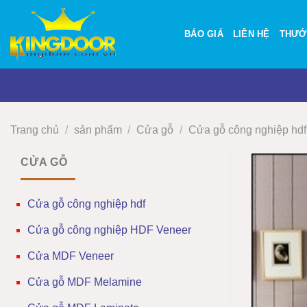
Bỏ
qua
BÁO GIÁ
LIÊN HỆ
THƯỚ
nội
dung
Trang chủ
/
sản phẩm
/
Cửa gỗ
/
Cửa gỗ công nghiệp hdf
CỬA GỖ
Cửa gỗ công nghiệp hdf
Cửa gỗ công nghiệp HDF Veneer
Cửa MDF Veneer
Cửa gỗ MDF Melamine