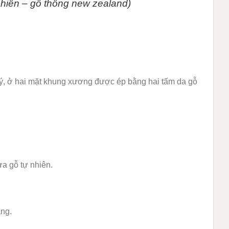
hiên – gỗ thông new zealand)
, ở hai mặt khung xương được ép bằng hai tấm da gỗ
a gỗ tự nhiên.
ạng.