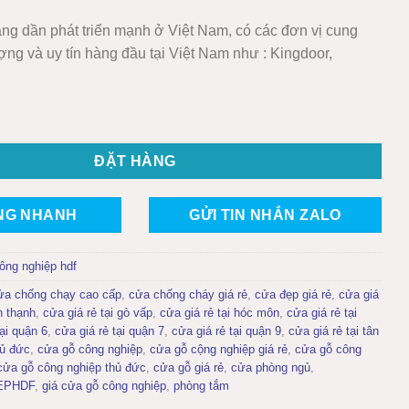
ang dần phát triển mạnh ở Việt Nam, có các đơn vị cung
ợng và uy tín hàng đầu tại Việt Nam như : Kingdoor,
HIỆP HDF KD.6GL-C1 số lượng
ĐẶT HÀNG
NG NHANH
GỬI TIN NHẮN ZALO
ông nghiệp hdf
ửa chống chạy cao cấp
,
cửa chống cháy giá rẻ
,
cửa đẹp giá rẻ
,
cửa giá
h thạnh
,
cửa giá rẻ tại gò vấp
,
cửa giá rẻ tại hóc môn
,
cửa giá rẻ tại
tại quận 6
,
cửa giá rẻ tại quận 7
,
cửa giá rẻ tại quận 9
,
cửa giá rẻ tại tân
hủ đức
,
cửa gỗ công nghiệp
,
cửa gỗ cộng nghiệp giá rẻ
,
cửa gỗ công
cửa gỗ công nghiệp thủ đức
,
cửa gỗ giá rẻ
,
cửa phòng ngủ
,
EPHDF
,
giá cửa gỗ công nghiệp
,
phòng tắm