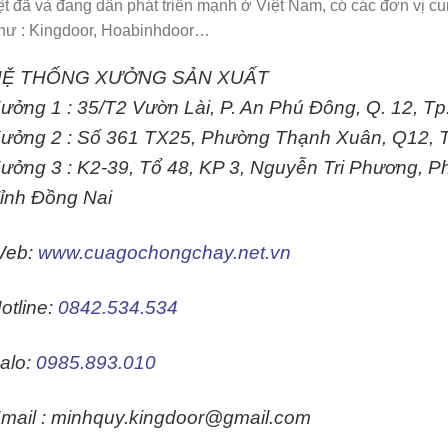
ệt đã và đang dần phát triển mạnh ở Việt Nam, có các đơn vị cu
ư : Kingdoor, Hoabinhdoor…
HỆ THỐNG XƯỞNG SẢN XUẤT
ưởng 1 :
35/T2 Vườn Lài, P. An Phú Đông, Q. 12, T
ưởng 2 :
Số 361 TX25, Phường Thạnh Xuân, Q12, 
ưởng 3 :
K2-39, Tổ 48, KP 3, Nguyễn Tri Phương, 
ỉnh Đồng Nai
Web:
www.cuagochongchay.net.vn
otline:
0842.534.534
alo:
0985.893.010
mail : minhquy.kingdoor@gmail.com