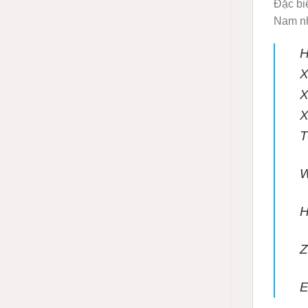
Đặc bi
Nam nh
X
X
X
T
H
Z
E