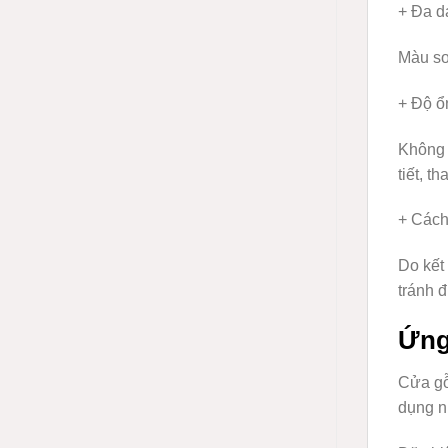
+ Đa d
Màu sơ
+ Độ ổ
Không 
tiết, t
+ Cách
Do kết
tránh đ
Ứng
Cửa g
dụng n