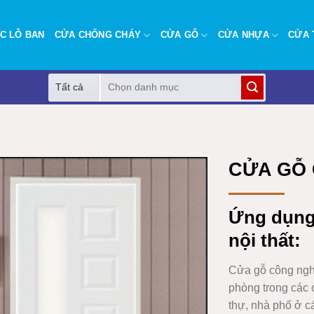
C LỖ BAN
CỬA CHỐNG CHÁY
CỬA GỖ
CỬA NHỰA
CỬA 
Tìm
kiếm:
CỬA GỖ 
Ứng dụn
nội thất:
Cửa gỗ công ng
phòng trong các 
thự, nhà phố ở 