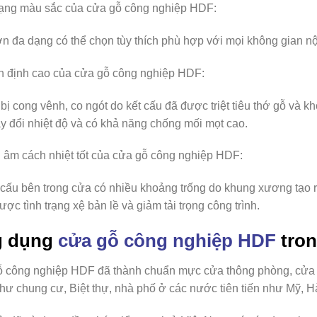
ạng màu sắc của cửa gỗ công nghiệp HDF
:
n đa dạng có thể chọn tùy thích phù hợp với mọi không gian nội
n định cao của cửa gỗ công nghiệp HDF
:
bị cong vênh, co ngót do kết cấu đã được triệt tiêu thớ gỗ và 
hay đổi nhiệt độ và có khả năng chống mối mọt cao.
 âm cách nhiệt tốt của cửa gỗ công nghiệp HDF
:
 cấu bên trong cửa có nhiều khoảng trống do khung xương tạo 
ược tình trạng xệ bản lề và giảm tải trọng công trình.
 dụng
cửa gỗ công nghiệp HDF
tron
ỗ công nghiệp HDF
đã thành chuẩn mực cửa thông phòng, cửa v
hư chung cư, Biệt thự, nhà phố ở các nước tiên tiến như Mỹ,