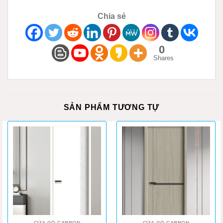
Chia sẻ
0
Shares
SẢN PHẨM TƯƠNG TỰ
CỬA GỖ CARBON
CỬA GỖ CARBON