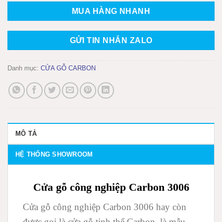
MUA HÀNG NHANH
GỬI TIN NHẮN ZALO
Danh mục:
CỬA GỖ CARBON
MÔ TẢ
HỆ THỐNG SHOWROOM
Cửa gỗ công nghiệp Carbon 3006
Cửa gỗ công nghiệp Carbon 3006 hay còn
được gọi là cửa gỗ tinh thể Carbon, là mẫu