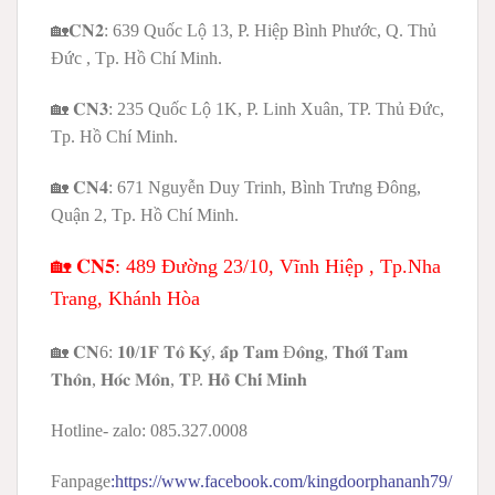
🏡𝐂𝐍𝟐: 639 Quốc Lộ 13, P. Hiệp Bình Phước, Q. Thủ
Đức , Tp. Hồ Chí Minh.
🏡
𝐂𝐍𝟑: 235 Quốc Lộ 1K, P. Linh Xuân, TP. Thủ Đức,
Tp. Hồ Chí Minh.
🏡
𝐂𝐍𝟒: 671 Nguyễn Duy Trinh, Bình Trưng Đông,
Quận 2, Tp. Hồ Chí Minh.
🏡
𝐂𝐍𝟓: 489 Đường 23/10, Vĩnh Hiệp , Tp.Nha
Trang, Khánh Hòa
🏡
𝐂𝐍6: 𝟏𝟎/𝟏𝐅 𝐓𝐨̂ 𝐊𝐲́, 𝐚̂́𝐩 𝐓𝐚𝐦 Đ𝐨̂𝐧𝐠, 𝐓𝐡𝐨̛́𝐢 𝐓𝐚𝐦
𝐓𝐡𝐨̂𝐧, 𝐇𝐨́𝐜 𝐌𝐨̂𝐧, 𝐓P. 𝐇𝐨̂̀ 𝐂𝐡𝐢́ 𝐌𝐢𝐧𝐡
Hotline- zalo: 085.327.0008
Fanpage
:https://www.facebook.com/kingdoorphananh79/