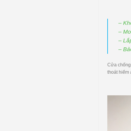
– Kh
– Mo
– Lắ
– Bả
Cửa chống c
thoát hiểm 