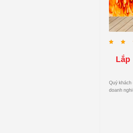
2026
Lắp 
Quý khách 
doanh nghi