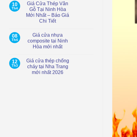
Giá Cửa Thép Vân
10
tại
bình
TP.HCM
luận
Th4
Gỗ Tại Ninh Hòa
ở
–
Mới Nhất – Báo Giá
Giá
Hiện
Cửa
đại,
Chi Tiết
Thép
chống
Chống
Không
nước
Cháy
có
Giá cửa nhựa
08
Tại
bình
Cam
luận
Th4
composite tại Ninh
ở
Ranh
Hòa mới nhất
Giá
|
Cửa
Mới
Không
Thép
Nhất
có
Vân
2026
Giá cửa thép chống
12
bình
Gỗ
luận
Th3
cháy tại Nha Trang
Tại
ở
Ninh
mới nhất 2026
Giá
Hòa
cửa
Mới
Không
nhựa
Nhất
có
composite
–
bình
tại
Báo
luận
Ninh
ở
Giá
Hòa
Giá
Chi
mới
cửa
Tiết
nhất
thép
chống
cháy
tại
Nha
Trang
mới
nhất