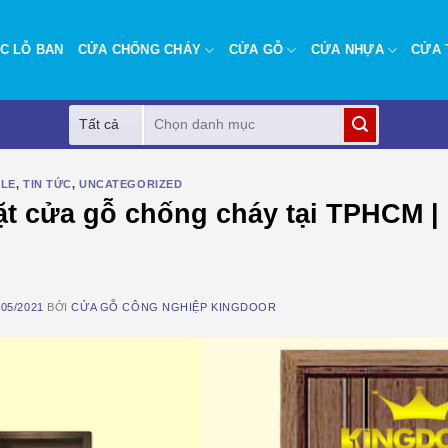
C LỖ BAN
CỬA CHỐNG CHÁY
CỬA GỖ
CỬA NHỰA
CỬA 
Tìm
kiếm:
YLE
,
TIN TỨC
,
UNCATEGORIZED
ặt cửa gỗ chống cháy tại TPHCM | 
/05/2021
BỞI
CỬA GỖ CÔNG NGHIỆP KINGDOOR