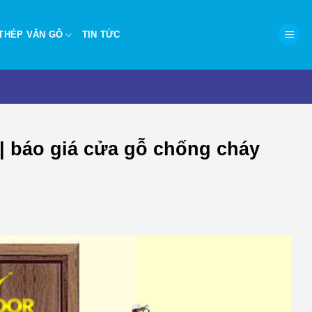
THÉP VÂN GỖ
TIN TỨC
| báo giá cửa gỗ chống cháy