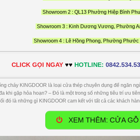
Showroom 2 : QL13 Phường Hiệp Bình P
Showroom 3 : Kinh Dương Vương, Phường A
Showroom 4 : Lê Hồng Phong, Phường Phước 
CLICK GỌI NGAY
♥♥
HOTLINE:
0842.534.5
ng cháy KINGDOOR là loại cửa thép chuyên dụng để ngăn ngừ
 đa khi gặp hỏa hoạn? – Đó là một trong số những tiêu trí ưu tiê
đối đó là những gì KINGDOOR cam kết với tất cả các khách hàng
XEM THÊM: CỬA GỖ