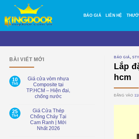
Bỏ
qua
BÁO GIÁ
LIÊN HỆ
THƯỚ
nội
dung
BÁO GIÁ
,
ST
BÀI VIẾT MỚI
Lắp đ
hcm
Giá cửa vòm nhựa
10
Th5
Composite tại
TP.HCM – Hiện đại,
ĐĂNG VÀO
11
chống nước
Không
có
Giá Cửa Thép
25
bình
luận
Th4
Chống Cháy Tại
ở
Cam Ranh | Mới
Giá
cửa
Nhất 2026
vòm
nhựa
Không
Composite
có