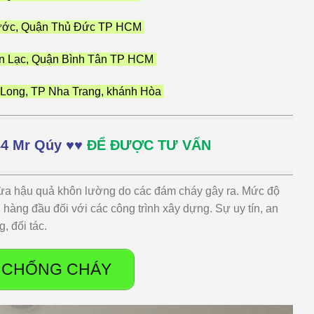
hước, Quận Thủ Đức TP HCM
n Lạc, Quận Bình Tân TP HCM
Long, TP Nha Trang, khánh Hòa
34 Mr Qúy ♥♥
ĐỂ ĐƯỢC TƯ VẤN
a hậu quả khôn lường do các đám cháy gây ra. Mức độ
n hàng đầu đối với các công trình xây dựng. Sự uy tín, an
, đối tác.
 CHỐNG CHÁY