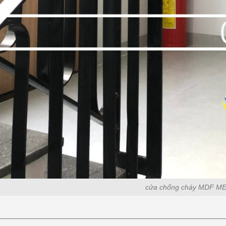
cửa chống cháy MDF 
————————————————————————————