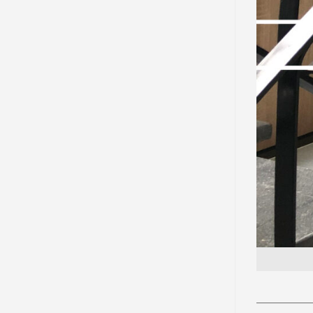
—————