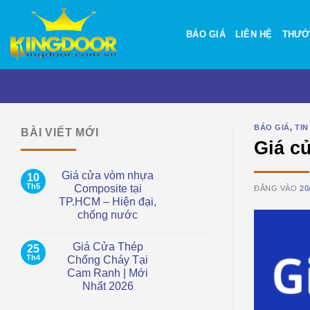
Bỏ
qua
BÁO GIÁ
LIÊN HỆ
THƯỚ
nội
dung
BÁO GIÁ
,
TIN
BÀI VIẾT MỚI
Giá cử
Giá cửa vòm nhựa
10
Th5
Composite tại
ĐĂNG VÀO
20
TP.HCM – Hiện đại,
chống nước
Không
có
Giá Cửa Thép
25
bình
luận
Th4
Chống Cháy Tại
ở
Cam Ranh | Mới
Giá
cửa
Nhất 2026
vòm
nhựa
Không
Composite
có