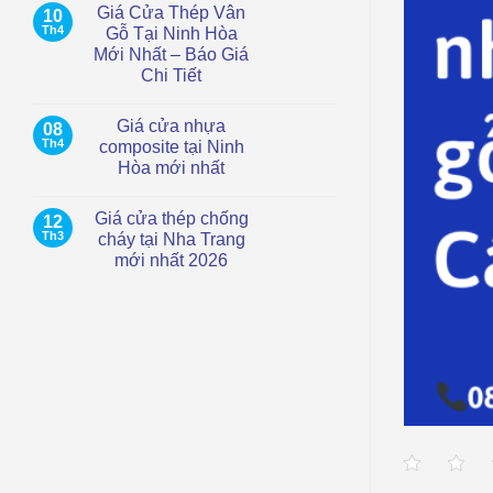
Giá Cửa Thép Vân
10
tại
bình
TP.HCM
luận
Th4
Gỗ Tại Ninh Hòa
ở
–
Mới Nhất – Báo Giá
Giá
Hiện
Cửa
đại,
Chi Tiết
Thép
chống
Chống
Không
nước
Cháy
có
Giá cửa nhựa
08
Tại
bình
Cam
luận
Th4
composite tại Ninh
ở
Ranh
Hòa mới nhất
Giá
|
Cửa
Mới
Không
Thép
Nhất
có
Vân
2026
Giá cửa thép chống
12
bình
Gỗ
luận
Th3
cháy tại Nha Trang
Tại
ở
Ninh
mới nhất 2026
Giá
Hòa
cửa
Mới
Không
nhựa
Nhất
có
composite
–
bình
tại
Báo
luận
Ninh
ở
Giá
Hòa
Giá
Chi
mới
cửa
Tiết
nhất
thép
chống
cháy
tại
Nha
Trang
mới
nhất