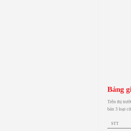
Bảng g
Trên thị trư
bản 3 loại c
STT