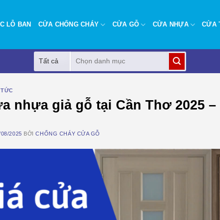
C LỖ BAN
CỬA CHỐNG CHÁY
CỬA GỖ
CỬA NHỰA
CỬA 
Tìm
kiếm:
 TỨC
a nhựa giả gỗ tại Cần Thơ 2025 – C
/08/2025
BỞI
CHỐNG CHÁY CỬA GỖ