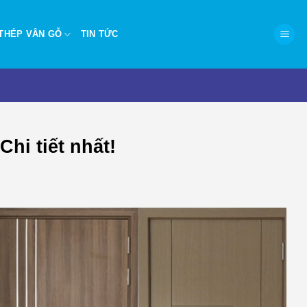
THÉP VÂN GỖ
TIN TỨC
hi tiết nhất!