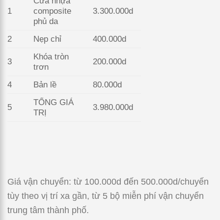
Cửa nhựa
1
composite
3.300.000d
phủ da
2
Nẹp chỉ
400.000d
Khóa tròn
3
200.000d
trơn
4
Bản lề
80.000d
TỔNG GIÁ
5
3.980.000d
TRỊ
Giá vận chuyển: từ 100.000d đến 500.000d/chuyến
tùy theo vị trí xa gần, từ 5 bộ miễn phí vận chuyển
trung tâm thành phố.