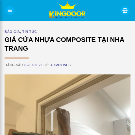
Bỏ
qua
nội
dung
BÁO GIÁ
,
TIN TỨC
GIÁ CỬA NHỰA COMPOSITE TẠI NHA
TRANG
ĐĂNG VÀO
02/07/2022
BỞI
ADMIN WEB