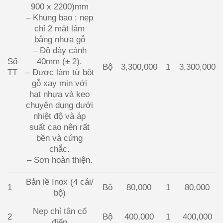
900 x 2200)mm
– Khung bao ; nẹp
chỉ 2 mặt làm
bằng nhựa gỗ
– Độ dày cánh
Số
40mm (± 2).
Bộ
3,300,000
1
3,300,000
TT
– Được làm từ bột
gỗ xay mịn với
hạt nhựa và keo
chuyên dụng dưới
nhiệt độ và áp
suất cao nên rất
bền và cứng
chắc.
– Sơn hoàn thiện.
Bản lề Inox (4 cái/
1
Bộ
80,000
1
80,000
bộ)
Nẹp chỉ tân cổ
2
Bộ
400,000
1
400,000
điển