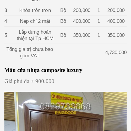
3
Khóa tròn trơn
Bộ
200,000
1
200,000
4
Nẹp chỉ 2 mặt
Bộ
400,000
1
400,000
Lắp dựng hoàn
5
Bộ
350,000
1
350,000
thiện tại Tp HCM
Tổng giá trị chưa bao
4,730,000
gồm VAT
Mẫu cửa nhựa composite luxury
Giá phủ da + 900.000