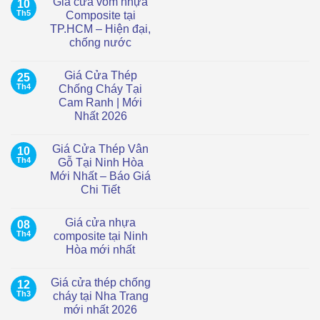
Giá cửa vòm nhựa
10
Th5
Composite tại
TP.HCM – Hiện đại,
chống nước
Không
có
Giá Cửa Thép
25
bình
luận
Th4
Chống Cháy Tại
ở
Cam Ranh | Mới
Giá
cửa
Nhất 2026
vòm
nhựa
Không
Composite
có
Giá Cửa Thép Vân
10
tại
bình
TP.HCM
luận
Th4
Gỗ Tại Ninh Hòa
ở
–
Mới Nhất – Báo Giá
Giá
Hiện
Cửa
đại,
Chi Tiết
Thép
chống
Chống
Không
nước
Cháy
có
Giá cửa nhựa
08
Tại
bình
Cam
luận
Th4
composite tại Ninh
ở
Ranh
Hòa mới nhất
Giá
|
Cửa
Mới
Không
Thép
Nhất
có
Vân
2026
Giá cửa thép chống
12
bình
Gỗ
luận
Th3
cháy tại Nha Trang
Tại
ở
Ninh
mới nhất 2026
Giá
Hòa
cửa