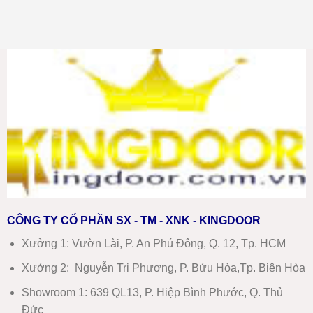
Mới
Không
nhựa
Nhất
có
composite
–
bình
tại
Báo
luận
Ninh
ở
Giá
Hòa
Giá
Chi
mới
cửa
Tiết
nhất
thép
chống
cháy
tại
Nha
Trang
mới
nhất
2026
CÔNG TY CỔ PHẦN SX - TM - XNK - KINGDOOR
Xưởng 1:
Vườn Lài, P. An Phú Đông, Q. 12, Tp. HCM
Xưởng 2:
Nguyễn Tri Phương, P. Bửu Hòa,Tp. Biên Hòa
Showroom 1
:
639 QL13, P. Hiệp Bình Phước, Q. Thủ
Đức