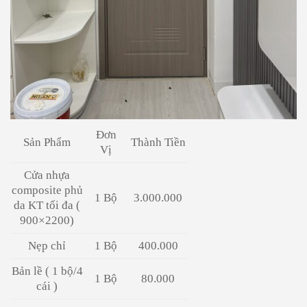
Đơn
Sản Phẩm
Thành Tiền
Vị
Cửa nhựa
composite phủ
1 Bộ
3.000.000
da KT tối đa (
900×2200)
Nẹp chỉ
1 Bộ
400.000
Bản lề ( 1 bộ/4
1 Bộ
80.000
cái )