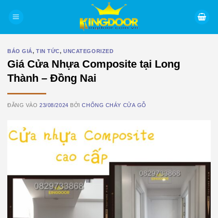
Bỏ
qua
nội
dung
BÁO GIÁ
,
TIN TỨC
,
UNCATEGORIZED
Giá Cửa Nhựa Composite tại Long
Thành – Đồng Nai
ĐĂNG VÀO
23/08/2024
BỞI
CHỐNG CHÁY CỬA GỖ