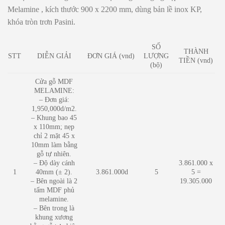
Melamine , kích thước 900 x 2200 mm, dùng bản lề inox KP,
khóa tròn trơn Pasini.
SỐ
THÀNH
STT
DIỄN GIẢI
ĐƠN GIÁ (vnd)
LƯỢNG
TIỀN (vnd)
(bộ)
Cửa gỗ MDF
MELAMINE:
– Đơn giá:
1,950,000d/m2.
– Khung bao 45
x 110mm; nẹp
chỉ 2 mặt 45 x
10mm làm bằng
gỗ tự nhiên.
– Độ dày cánh
3.861.000 x
1
40mm (± 2).
3.861.000d
5
5 =
– Bên ngoài là 2
19.305.000
tấm MDF phủ
melamine.
– Bên trong là
khung xương