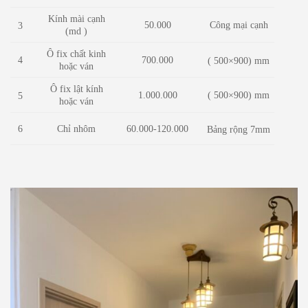
Kính mài cạnh
50.000
Công mại cạnh
3
(md )
Ô fix chất kinh
4
700.000
( 500×900) mm
hoặc ván
Ô fix lật kính
1.000.000
( 500×900) mm
5
hoặc ván
6
Chỉ nhôm
60.000-120.000
Bảng rộng 7mm