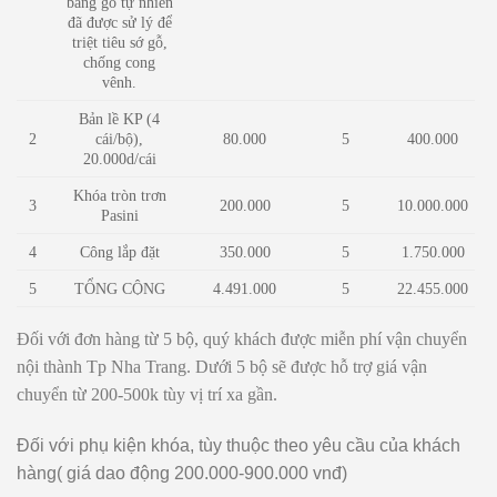
bằng gỗ tự nhiên
đã được sử lý để
triệt tiêu sớ gỗ,
chống cong
vênh.
Bản lề KP (4
2
cái/bộ),
80.000
5
400.000
20.000d/cái
Khóa tròn trơn
3
200.000
5
10.000.000
Pasini
4
Công lắp đặt
350.000
5
1.750.000
5
TỔNG CỘNG
4.491.000
5
22.455.000
Đối với đơn hàng từ 5 bộ, quý khách được miễn phí vận chuyển
nội thành Tp Nha Trang. Dưới 5 bộ sẽ được hỗ trợ giá vận
chuyển từ 200-500k tùy vị trí xa gần.
Đối với phụ kiện khóa, tùy thuộc theo yêu cầu của khách
hàng( giá dao động 200.000-900.000 vnđ)