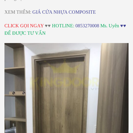
XEM THÊM:
GIÁ CỬA NHỰA COMPOSITE
CLICK GỌI NGAY
♥♥
HOTLINE:
0853270008
Ms. Uyên
♥♥
ĐỂ ĐƯỢC TƯ VẤN