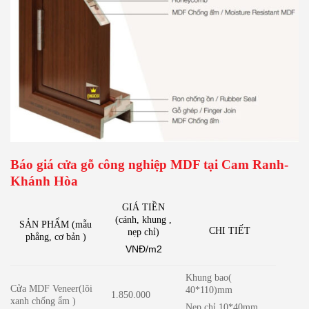
Báo giá cửa gỗ công nghiệp MDF tại Cam Ranh-
Khánh Hòa
GIÁ TIỀN
(cánh, khung ,
SẢN PHẨM (mẫu
CHI TIẾT
nẹp chỉ
)
phẳng, cơ bản )
VNĐ/m2
Khung bao(
Cửa MDF Veneer(lõi
40*110)mm
1.850.000
xanh chống ẩm )
Nẹp chỉ 10*40mm