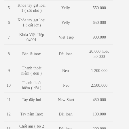
Khóa tay gạt loại
5
Yelly
550.000
1 ( cốt nhỏ )
Khóa tay gạt loại
Yelly
650.000
6
1 ( cốt lớn)
Khóa Việt Tiệp
Việt Tiệp
7
900.000
04991
20.000 hoặc
8
Bản lề inox
Đài loan
30.000
Thanh thoát
Neo
1.200.000
9
hiểm ( đơn )
Thanh thoát
10
Neo
2.500.000
hiểm ( đôi )
Tay đẩy hơi
New Start
450.000
11
12
Tay nắm Inox
Đài loan
100.000
Chốt âm ( bộ 2
Đài loan
200.000
13