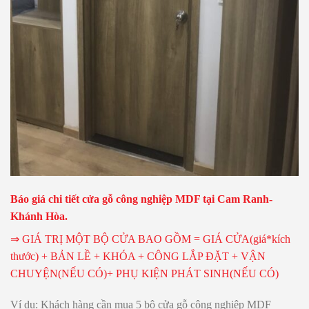
Báo giá chi tiết cửa gỗ công nghiệp MDF tại Cam Ranh-
Khánh Hòa.
⇒ GIÁ TRỊ MỘT BỘ CỬA BAO GỒM = GIÁ CỬA(giá*kích
thước) + BẢN LỀ + KHÓA + CÔNG LẮP ĐẶT + VẬN
CHUYỆN(NẾU CÓ)+ PHỤ KIỆN PHÁT SINH(NẾU CÓ)
Ví dụ: Khách hàng cần mua 5 bộ cửa gỗ công nghiệp MDF