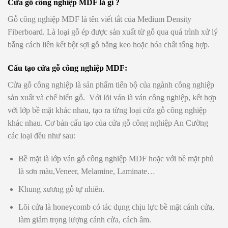
Cửa gỗ công nghiệp MDF là gì ?
Gỗ công nghiệp
MDF
là tên viết tắt của
M
edium
D
ensity
F
iberboard. Là loại gỗ ép được sản xuất từ gỗ qua quá trình xử lý
bằng cách liên kết bột sợi gỗ bằng keo hoặc hóa chất tổng hợp.
Cấu tạo cửa gỗ công nghiệp MDF:
Cửa gỗ công nghiệp
là sản phẩm tiến bộ của ngành công nghiệp
sản xuất và chế biến gỗ. Với lõi ván là ván công nghiệp, kết hợp
với lớp bề mặt khác nhau, tạo ra từng loại cửa gỗ công nghiệp
khác nhau. Cơ bản cấu tạo của cửa gỗ công nghiệp An Cường
các loại đều như sau:
Bề mặt là lớp ván gỗ công nghiệp MDF hoặc với bề mặt phủ
là sơn màu,Veneer, Melamine, Laminate…
Khung xương gỗ tự nhiên.
Lõi cửa là honeycomb có tác dụng chịu lực bề mặt cánh cửa,
làm giảm trọng lượng cánh cửa, cách âm.