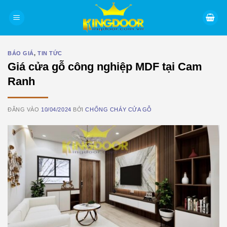
Bỏ
qua
nội
dung
BÁO GIÁ
,
TIN TỨC
Giá cửa gỗ công nghiệp MDF tại Cam
Ranh
ĐĂNG VÀO
10/04/2024
BỞI
CHỐNG CHÁY CỬA GỖ