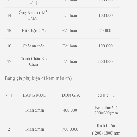
cái )
Ống Nhốm ( Mắt
14
Đài loan
100.000
Thần )
Hít Chặn Cửa
Đài loan
70.000
15
Chốt an toàn
Đài loan
16
100.000
Thanh Chắn Khe
17
Đài loan
800.000
Chân
Bảng giá phụ kiện đi kèm (nếu có)
HẠNG MỤC
ĐƠN GIÁ
STT
GHI CHÚ
Kích thước (
Kính 5mm
400.000
1
200×600)mm
Kích thước
2
Kính 5mm
700.0000
( 200×1800)mm