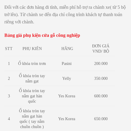
Đối với các đơn hàng đi tỉnh, miễn phí hỗ trợ ra chành xe( từ 5 bộ
trở lên). Từ chành xe đến địa chỉ công trình khách tự thanh toán
riêng với chành.
Bảng giá phụ kiện cửa gỗ công nghiệp
ĐƠN GIÁ
PHỤ KIÊN
HÃNG
STT
VND/ BỘ
Ổ khóa tròn trơn
Pasini
1
200.000
Ổ khóa tròn tay
Yelly
2
350.000
nắm gạt
Ổ khóa tròn tay
nắm gạt hàn
Yes Korea
3
600.000
quốc
Ổ khóa tròn tay
nắm gạt hàn
Yes Korea
650.000
4
quốc ( tay nắm
chuồn chuồn )