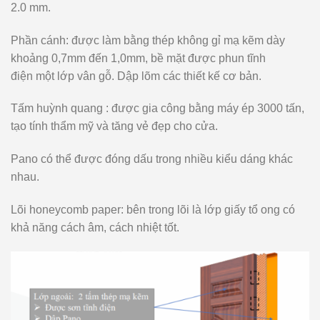
2.0 mm.
Phần cánh: được làm
bằng
thép không gỉ mạ
kẽm
dày
khoảng
0,7mm
đến
1,0mm,
bề mặt được phun tĩnh
điện
một
lớp vân gỗ. Dập lõm các
thiết
kế
cơ bản.
T
ấm
huỳnh
quang
:
được gia công bằng máy ép 3000 tấn,
tạo
tính
thẩm mỹ và tăng
vẻ
đẹp
cho cửa.
Pano có thể
được
đóng
dấu
trong
nhiều kiểu dáng khác
nhau.
Lõi honeycomb paper: bên trong lõi là lớp giấy tổ ong có
khả năng cách âm, cách nhiệt tốt.