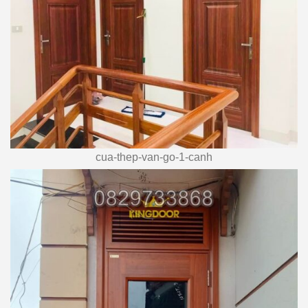
cua-thep-van-go-1-canh