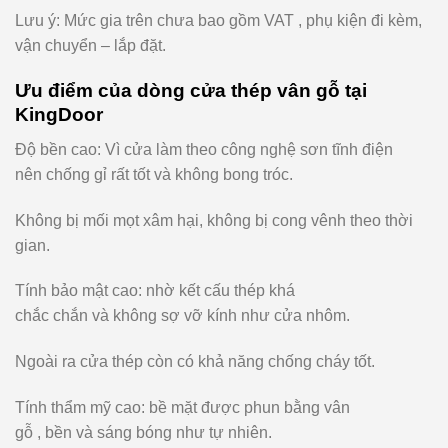
Lưu ý: Mức gia trên chưa bao gồm VAT , phụ kiện đi kèm,
vận chuyển – lắp đặt.
Ưu điểm của dòng cửa thép vân gỗ tại
KingDoor
Độ bền cao:
Vì
cửa
làm
theo
công nghệ sơn tĩnh điện
nên
chống
gỉ rất
tốt
và
không bong tróc.
Không bị mối mọt xâm hại, không bị cong vênh theo thời
gian.
Tính
bảo
mật
cao:
nhờ
kết cấu thép khá
chắc
chắn
và
không sợ vỡ kính như cửa nhôm.
Ngoài ra cửa thép còn có khả năng chống cháy tốt.
Tính
thẩm mỹ cao: bề mặt
được
phun
bằng
vân
gỗ
,
bền
và
sáng
bóng
như tự nhiên.