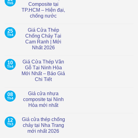
Th5
Composite tại
TP.HCM – Hiện đại,
chống nước
Không
có
Giá Cửa Thép
25
bình
luận
Th4
Chống Cháy Tại
ở
Cam Ranh | Mới
Giá
cửa
Nhất 2026
vòm
nhựa
Không
Composite
có
Giá Cửa Thép Vân
10
tại
bình
TP.HCM
luận
Th4
Gỗ Tại Ninh Hòa
ở
–
Mới Nhất – Báo Giá
Giá
Hiện
Cửa
đại,
Chi Tiết
Thép
chống
Chống
Không
nước
Cháy
có
Giá cửa nhựa
08
Tại
bình
Cam
luận
Th4
composite tại Ninh
ở
Ranh
Hòa mới nhất
Giá
|
Cửa
Mới
Không
Thép
Nhất
có
Vân
2026
Giá cửa thép chống
12
bình
Gỗ
luận
Th3
cháy tại Nha Trang
Tại
ở
Ninh
mới nhất 2026
Giá
Hòa
cửa
Mới
Không