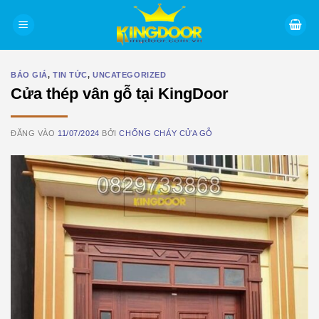
Bỏ
qua
nội
dung
BÁO GIÁ
,
TIN TỨC
,
UNCATEGORIZED
Cửa thép vân gỗ tại KingDoor
ĐĂNG VÀO
11/07/2024
BỞI
CHỐNG CHÁY CỬA GỖ