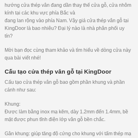
hướng cửa thép vân đang dần thay thế cửa
gỗ,
cửa nhôm
kính tại các khu vực
phía
Bắc và
đang
lan
rộng
vào
phía
Nam. Vậy giá cửa thép vân gỗ tại
KingDoor
là
bao
nhiêu?
Đại lý nào
là
nhà
phân phối uy
tín?
Mời bạn đọc cùng tham khảo và tìm hiểu về dòng cửa này
qua bài viết nhé!
Cấu tạo cửa thép vân gỗ tại KingDoor
Cấu tạo cửa thép vân gỗ bao gồm phần khung và phần
cánh như sau:
Khung:
Được
làm
bằng
inox
mạ
kẽm,
dày
1.2mm
đến
1.4mm,
bề
mặt được phun tĩnh điện lớp vân gỗ bền
chắc.
Gân khung: giúp tăng độ cứng cho khung với tấm thép mạ