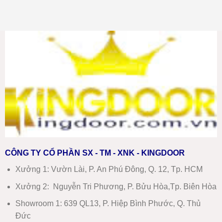
nhựa
Nhất
có
composite
–
bình
tại
Báo
luận
Ninh
ở
Giá
Hòa
Giá
Chi
mới
cửa
Tiết
nhất
thép
chống
cháy
tại
Nha
Trang
mới
nhất
2026
CÔNG TY CỔ PHẦN SX - TM - XNK - KINGDOOR
Xưởng 1:
Vườn Lài, P. An Phú Đông, Q. 12, Tp. HCM
Xưởng 2:
Nguyễn Tri Phương, P. Bửu Hòa,Tp. Biên Hòa
Showroom 1
:
639 QL13, P. Hiệp Bình Phước, Q. Thủ
Đức